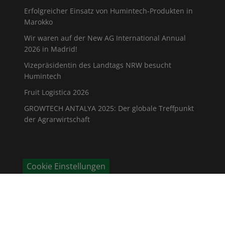
Erfolgreicher Einsatz von Humintech-Produkten in
Marokko
Wir waren auf der New AG International Annual
2026 in Madrid!
Vizepräsidentin des Landtags NRW besucht
Humintech
Fruit Logistica 2026
GROWTECH ANTALYA 2025: Der globale Treffpunkt
der Agrarwirtschaft
Cookie Einstellungen
KONTAKT
Humintech GmbH