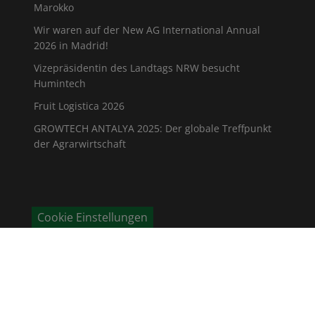
Marokko
Wir waren auf der New AG International Annual
2026 in Madrid!
Vizepräsidentin des Landtags NRW besucht
Humintech
Fruit Logistica 2026
GROWTECH ANTALYA 2025: Der globale Treffpunkt
der Agrarwirtschaft
Cookie Einstellungen
KONTAKT
Humintech GmbH
Am Pösenberg 9-13