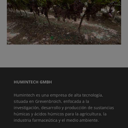
GO TO SLIDE 1
GO TO SLIDE 2
GO TO SLIDE 3
GO TO SLIDE 4
HUMINTECH GMBH
Humintech es una empresa de alta tecnología,
situada en Grevenbroich, enfocada a la
investigación, desarrollo y producción de sustancias
húmicas y ácidos húmicos para la agricultura, la
industria farmaceútica y el medio ambiente.