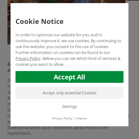
Cookie Notice
In order to optimize our website for you and to
continuously improve it, we use cookies. By continuing to
use the website, you consent to the use of cookies.
Further information on cookies can be found in our
Privacy Policy
.
Below you can set which kind of services &
El exitoso viaje de negocios del Dr. Dergham refuerza las
cookies you want to allow.
asociaciones y la voluntad de innovar en Marruecos.
Accept All
En el marco de un viaje de negocios de cinco días, el Dr.
Yasser Dergham, Director Técnico de Humintech GmbH,
visitó cuatro importantes regiones agrícolas de Marruecos.
Accept only essential Cookies
Además de mantener intensas conversaciones con los
clientes existentes, también se celebraron reuniones
Settings
oficiales con representantes del Ministerio de Agricultura
marroquí. La atención se centró en los retos actuales de la
Privacy Policy
|
Imprint
agricultura y las soluciones sostenibles basadas en
bioestimulantes que contienen ácido húmico de
Humintech.