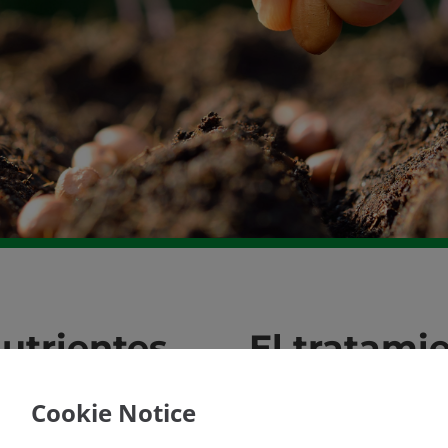
utrientes
El tratamie
es una
Cookie Notice
nte al
buena mane