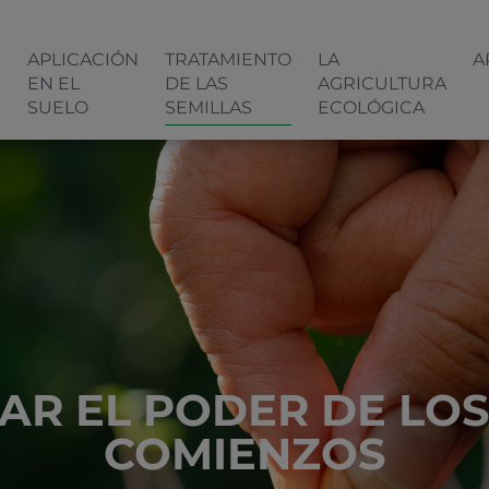
N
APLICACIÓN
TRATAMIENTO
LA
A
EN EL
DE LAS
AGRICULTURA
SUELO
SEMILLAS
ECOLÓGICA
AR EL PODER DE LO
COMIENZOS