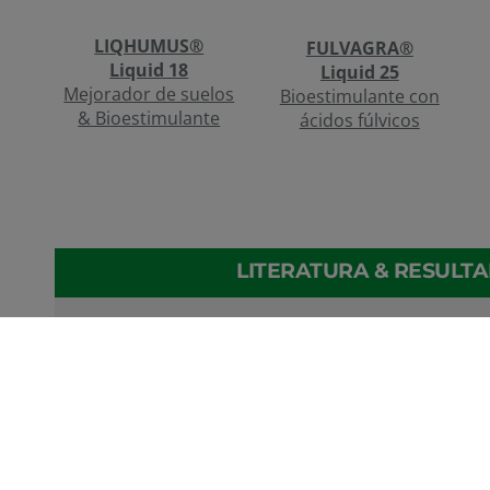
LIQHUMUS®
FULVAGRA®
Liquid 18
Liquid 25
Mejorador de suelos
Bioestimulante con
& Bioestimulante
ácidos fúlvicos
LITERATURA & RESULT
Effects of biostimulators on growth and physiologica
Shevchenko
Evaluation of humic substances used in commercial f
Iron Supply of Cucumbers in Substrate Culture wit
Pinker