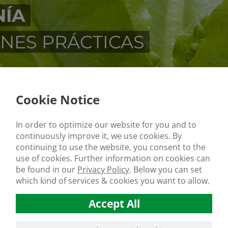
NÍA
ONES PRÁCTICAS
Cookie Notice
In order to optimize our website for you and to
continuously improve it, we use cookies. By
continuing to use the website, you consent to the
use of cookies. Further information on cookies can
be found in our
Privacy Policy
.
Below you can set
which kind of services & cookies you want to allow.
Accept All