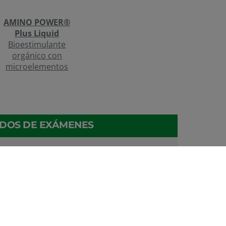
AMINO POWER®
Plus Liquid
Bioestimulante
orgánico con
microelementos
ADOS DE EXÁMENES
l reactions of vegetables by Dr.agr Yaroslav
ertilizer formulations by T.K. Hartz
h Humate by M. Boehme, J. Shevtschenko and I.