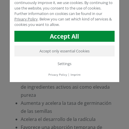
continuously improve it, we use cookies. By continuing to
proceso de germinación y el desarrollo inical
use the website, you consent to the use of cookies.
HUMINSEED®
del sistema radicular.
Further information on cookies can be found in our
Liquid
puede ser aplicado solo o en
Privacy Policy
.
Below you can set which kind of services &
cookies you want to allow.
combinación con insumos de uso común,
realizando una prueba previa de
Accept All
compatibilidad.
Accept only essential Cookies
BENEFICIOS Y RECOMENDACIONES DE
APLICACIÓN
Settings
Privacy Policy
|
Imprint
Calidad Premium:
Elevado contenido
de ingredientes activos asi como elevada
pureza
Aumenta y acelera la tasa de germinación
de las semillas
Acelera el desarrollo de la radícula
Favorece una absorción temprana de