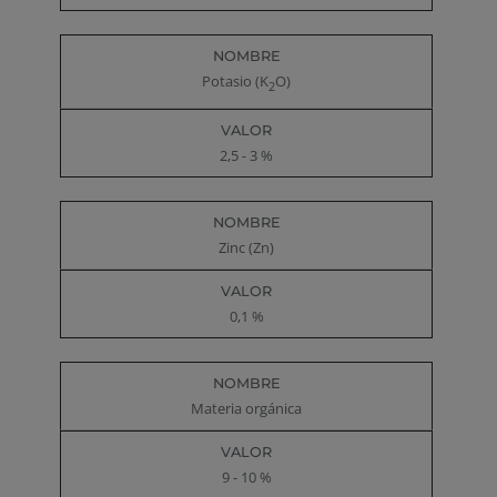
Potasio (K
O)
2
2,5 - 3 %
Zinc (Zn)
0,1 %
Materia orgánica
9 - 10 %