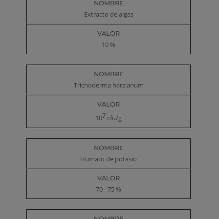
Nombre
Valor
Extracto de algas
10 %
Trichoderma harzianum
7
10
cfu/g
Humato de potasio
70 - 75 %