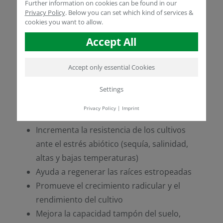
Further information on cookies can be found in our
las plantas.
Privacy Policy
.
Below you can set which kind of services &
cookies you want to allow.
La presencia de ácidos húmicos y extracto de
algas estimula el desarrollo radicular.
Accept All
BioHealth® TH WSG
actúa como
mejorador de suelos.
Accept only essential Cookies
Settings
BENEFICIOS Y RECOMENDACIONES DE
APLICACIÓN
Privacy Policy
|
Imprint
Incrementa la resistencia de los cultivos
ante el estrés abiótico (sequía, salinidad,
altas y bajas temperaturas)
Ayuda a regenerar las raíces estropeadas
Promueve el crecimiento radicular y el
rendimiento del cultivo
Mejora la capacidad tampón del suelo,