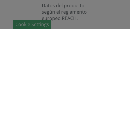
Datos del producto
según el reglamento
europeo REACH.
Cookie Settings
LEER
MÁS
HUMINTECH GMBH
Humintech es una empresa de alta tecnología,
situada en Grevenbroich, enfocada a la
investigación, desarrollo y producción de sustancias
húmicas y ácidos húmicos para la agricultura, la
industria farmaceútica y el medio ambiente.