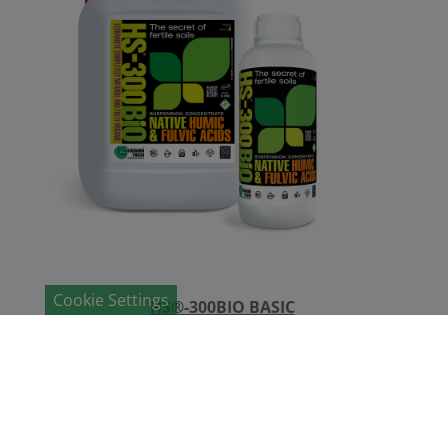
Cookie Settings
HS®-300BIO BASIC
Bioestimulante con sustancias húmicas
nativas