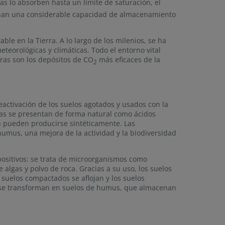
tas lo absorben hasta un límite de saturación, el
inan una considerable capacidad de almacenamiento
le en la Tierra. A lo largo de los milenios, se ha
eteorológicas y climáticas. Todo el entorno vital
eras son los depósitos de CO
más eficaces de la
2
reactivación de los suelos agotados y usados con la
tas se presentan de forma natural como ácidos
én pueden producirse sintéticamente. Las
humus, una mejora de la actividad y la biodiversidad
 positivos: se trata de microorganismos como
 algas y polvo de roca. Gracias a su uso, los suelos
suelos compactados se aflojan y los suelos
os se transforman en suelos de humus, que almacenan