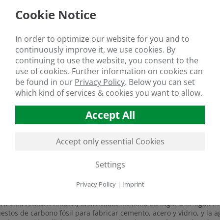
Cookie Notice
stro de CO
mediante sustancias húmicas
2
oestimulantes pueden ser el punto de partida de la permacultura o hacer
In order to optimize our website for you and to
lquier caso, son una contribución a la protección del clima.
continuously improve it, we use cookies. By
continuing to use the website, you consent to the
er el ciclo del carbono
use of cookies. Further information on cookies can
be found in our
Privacy Policy
.
Below you can set
o planeta está formado por una cantidad constante de elementos
which kind of services & cookies you want to allow.
lo natural del carbono mantiene el contenido de CO
en cada uno de
2
Accept All
te vivo (la biosfera) y en el aire (llamado atmósfera), la cantidad 
na de ellas en torno al 0,001 % del total. La hidrosfera (agua y h
 el 0,045 % del suministro mundial.
Accept only essential Cookies
ignifica que alrededor del 99,95 % se encuentra en la litosfera y la p
 principalmente de depósitos y sólo tienen un flujo muy bajo hacia
Settings
los organismos vivos y el agua es más dinámico. El almacenamient
Privacy Policy
|
Imprint
 acelerados
 a estas características, la actividad humana da lugar a lo siguien
stos de carbono fósil para fabricar cemento, acero y vidrio, y la 