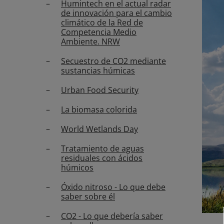
Humintech en el actual radar
de innovación para el cambio
climático de la Red de
Competencia Medio
Ambiente. NRW
Secuestro de CO2 mediante
sustancias húmicas
Urban Food Security
La biomasa colorida
World Wetlands Day
Tratamiento de aguas
residuales con ácidos
húmicos
Óxido nitroso - Lo que debe
saber sobre él
CO2 - Lo que debería saber