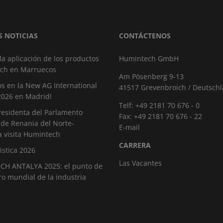
S NOTICIAS
CONTÁCTENOS
 la aplicación de los productos
Humintech GmbH
ch en Marruecos
Am Pösenberg 9-13
s en la New AG International
41517 Grevenbroich / Deutsch
2026 en Madrid!
Telf: +49 2181 70 676 - 0
residenta del Parlamento
Fax: +49 2181 70 676 - 22
 de Renania del Norte-
E-mail
a visita Humintech
CARRERA
istica 2026
Las Vacantes
H ANTALYA 2025: el punto de
o mundial de la industria