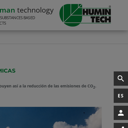
rman
technology
 SUBSTANCES BASED
CTS
MICAS
buyen así a la reducción de las emisiones de CO
.
2
ES