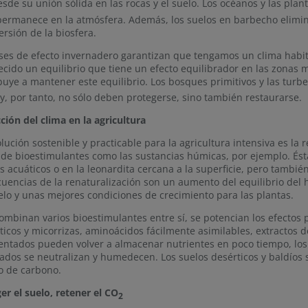
sde su unión sólida en las rocas y el suelo. Los océanos y las plan
permanece en la atmósfera. Además, los suelos en barbecho elim
ersión de la biosfera.
ses de efecto invernadero garantizan que tengamos un clima habitab
ecido un equilibrio que tiene un efecto equilibrador en las zonas m
buye a mantener este equilibrio. Los bosques primitivos y las turb
 y, por tanto, no sólo deben protegerse, sino también restaurarse.
ción del clima en la agricultura
lución sostenible y practicable para la agricultura intensiva es la 
de bioestimulantes como las sustancias húmicas, por ejemplo. És
os acuáticos o en la leonardita cercana a la superficie, pero tambi
uencias de la renaturalización son un aumento del equilibrio del 
elo y unas mejores condiciones de crecimiento para las plantas.
combinan varios bioestimulantes entre sí, se potencian los efectos
ticos y micorrizas, aminoácidos fácilmente asimilables, extractos de
ntados pueden volver a almacenar nutrientes en poco tiempo, los 
zados se neutralizan y humedecen. Los suelos desérticos y baldí
o de carbono.
er el suelo, retener el CO
2