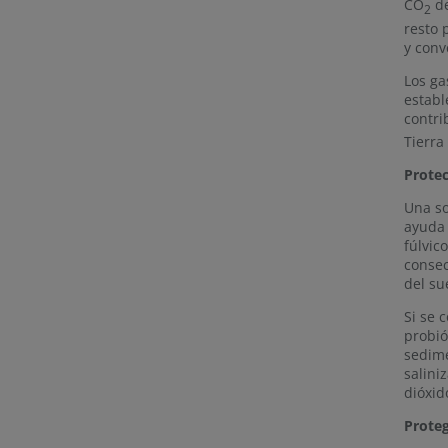
CO
de
2
resto 
y conv
Los ga
establ
contri
Tierra
Protec
Una so
ayuda 
fúlvic
consec
del su
Si se 
probió
sedime
salini
dióxid
Proteg