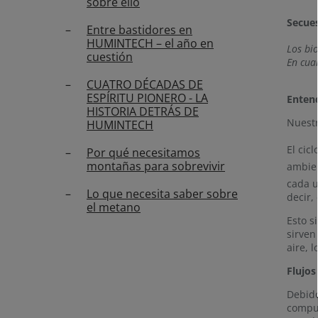
sobre ello
Secue
Entre bastidores en
HUMINTECH – el año en
Los bi
cuestión
En cua
CUATRO DÉCADAS DE
ESPÍRITU PIONERO - LA
Entend
HISTORIA DETRÁS DE
Nuestr
HUMINTECH
El cic
Por qué necesitamos
montañas para sobrevivir
ambien
cada u
Lo que necesita saber sobre
decir,
el metano
Esto s
sirven
aire, 
Flujos
Debido
compue