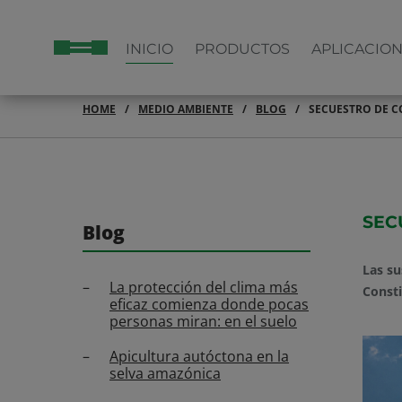
INICIO
PRODUCTOS
APLICACIO
HOME
MEDIO AMBIENTE
BLOG
SECUESTRO DE C
SEC
Blog
Las su
La protección del clima más
Consti
eficaz comienza donde pocas
personas miran: en el suelo
Apicultura autóctona en la
selva amazónica