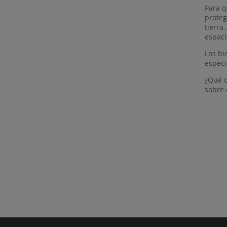
Para q
proteg
tierra
espaci
Los bi
especi
¿Qué o
sobre 