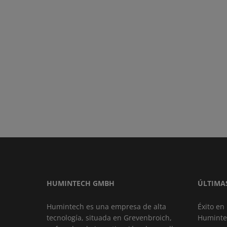
HUMINTECH GMBH
ÚLTIMA
Humintech es una empresa de alta
Éxito en
tecnología, situada en Grevenbroich,
Huminte