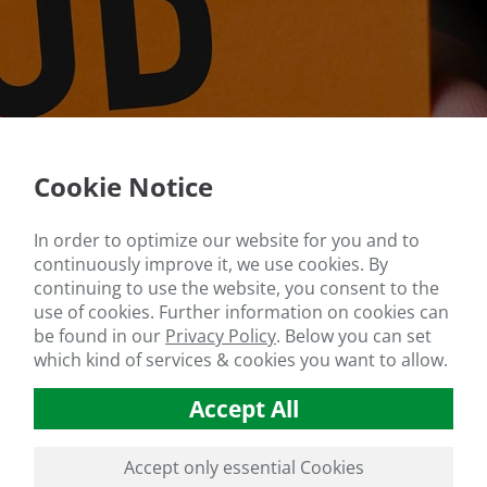
Cookie Notice
In order to optimize our website for you and to
continuously improve it, we use cookies. By
continuing to use the website, you consent to the
use of cookies. Further information on cookies can
be found in our
Privacy Policy
.
Below you can set
which kind of services & cookies you want to allow.
Accept All
Accept only essential Cookies