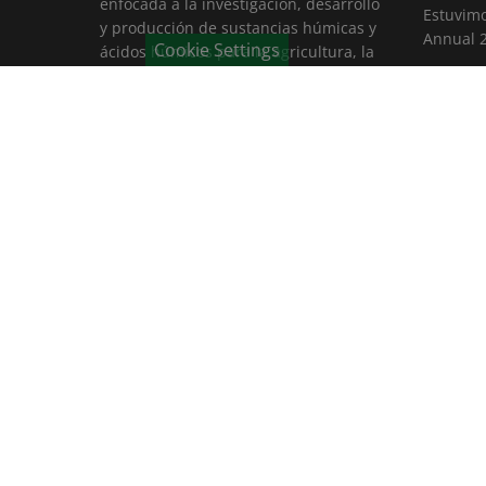
enfocada a la investigación, desarrollo
Estuvimo
y producción de sustancias húmicas y
Annual 
Cookie Settings
ácidos húmicos para la agricultura, la
La vicep
industria farmaceútica y el medio
regional
ambiente.
Westfali
Fruit Log
GROWTEC
encuentr
agrícola
© 2026 Humintech. Alle Rechte vorbehalten.