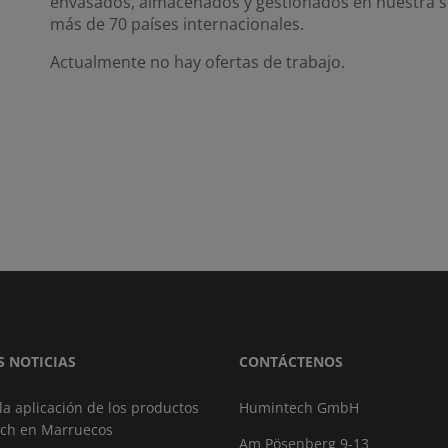
envasados, almacenados y gestionados en nuestra s
más de 70 países internacionales.
Actualmente no hay ofertas de trabajo.
S NOTICIAS
CONTÁCTENOS
 la aplicación de los productos
Humintech GmbH
ch en Marruecos
Am Pösenberg 9-13