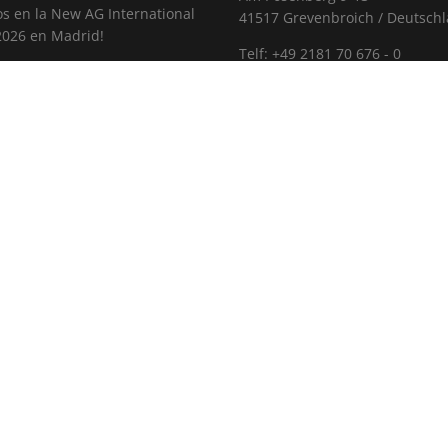
s en la New AG International
41517 Grevenbroich / Deutsch
2026 en Madrid!
Telf: +49 2181 70 676 - 0
residenta del Parlamento
Fax: +49 2181 70 676 - 22
 de Renania del Norte-
E-mail
a visita Humintech
CARRERA
istica 2026
Las Vacantes
H ANTALYA 2025: el punto de
o mundial de la industria