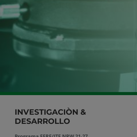
INVESTIGACIÒN &
DESARROLLO
Programa EFRE/JTF NRW 21-27