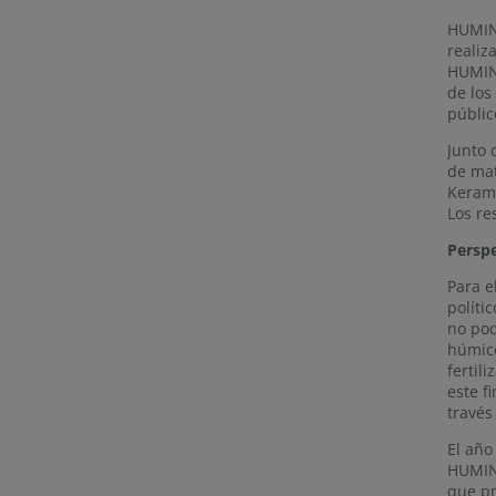
HUMINT
realiz
HUMINT
de los
públic
Junto 
de mat
Kerami
Los re
Perspe
Para e
políti
no pod
húmico
fertil
este f
través
El año
HUMINT
que pr