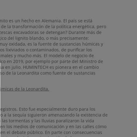
gnito es un hecho en Alemania. El país se está
e la transformación de la política energética, pero
antescas excavadoras se detengan? Durante más de
ico del lignito blando, o más precisamente:
á muy oxidada, es la fuente de sustancias húmicas y
os lixiviados o contaminados, de purificar los
animales y mucho más. El modelo de negocio de
ico en 2019, por ejemplo por parte del Ministro de
esa en julio. HUMINTECH es pionera en el cambio
uso de la Leonardita como fuente de sustancias
úmicas de la Leonardita.
egistros. Esto fue especialmente duro para los
do a la sequía siguieron amenazando la existencia de
as tormentas y las lluvias paralizaron la vida
 en los medios de comunicación y en las calles cómo
en el debate público. En parte con consecuencias