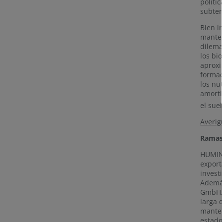
políti
subter
Bien i
manten
dilema
los bi
aproxi
formac
los nu
amorti
el suel
Averig
Ramas 
HUMIN
export
invest
Además
GmbH, 
larga 
manten
estado