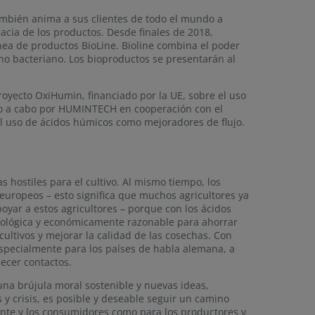
ambién anima a sus clientes de todo el mundo a
cacia de los productos. Desde finales de 2018,
ea de productos BioLine. Bioline combina el poder
ino bacteriano. Los bioproductos se presentarán al
oyecto OxiHumin, financiado por la UE, sobre el uso
vado a cabo por HUMINTECH en cooperación con el
el uso de ácidos húmicos como mejoradores de flujo.
s hostiles para el cultivo. Al mismo tiempo, los
europeos – esto significa que muchos agricultores ya
yar a estos agricultores – porque con los ácidos
ecológica y económicamente razonable para ahorrar
cultivos y mejorar la calidad de las cosechas. Con
specialmente para los países de habla alemana, a
lecer contactos.
una brújula moral sostenible y nuevas ideas,
y crisis, es posible y deseable seguir un camino
nte y los consumidores como para los productores y