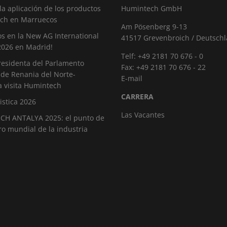
 la aplicación de los productos
Humintech GmbH
ch en Marruecos
Am Pösenberg 9-13
s en la New AG International
41517 Grevenbroich / Deutsch
2026 en Madrid!
Telf: +49 2181 70 676 - 0
residenta del Parlamento
Fax: +49 2181 70 676 - 22
 de Renania del Norte-
E-mail
a visita Humintech
CARRERA
istica 2026
Las Vacantes
H ANTALYA 2025: el punto de
o mundial de la industria