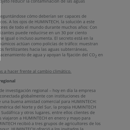
objeto reducir la contaminación de las aguas
preguntándose cómo deberían ser capaces de
cos. A los ojos de HUMINTECH, la solución a este
ltores de todo el mundo durante muchos años: Con
lizantes puede reducirse en un 30 por ciento
 igual o incluso aumenta. El secreto está en la
húmicos actúan como policías de tráfico: muestran
 los fertilizantes hacia las aguas subterráneas,
macenamiento de agua y apoyan la fijación del CO
en
2
 a hacer frente al cambio climático.
regional
nvestigación regional – hoy en día la empresa
 conectada globalmente con instituciones de
e de una buena amistad comercial para HUMINTECH:
y América del Norte y del Sur, la propia HUMINTECH
Sudáfrica y otros lugares, entre ellos clientes de
tes viajaron a HUMINTECH en enero y mayo para
INTECH recibió a tres grupos de agricultores de los
souz, HUMINTECH ofreció a los invitados la