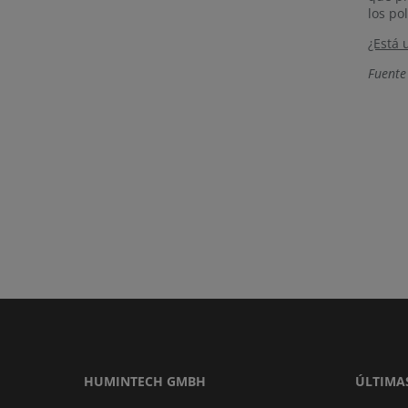
los pol
¿Está 
Fuente
HUMINTECH GMBH
ÚLTIMA