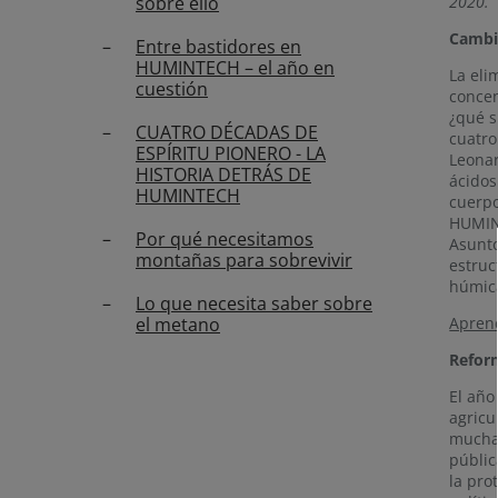
sobre ello
2020.
Cambio
Entre bastidores en
HUMINTECH – el año en
La eli
cuestión
concen
¿qué s
CUATRO DÉCADAS DE
cuatro
ESPÍRITU PIONERO - LA
Leonar
HISTORIA DETRÁS DE
ácidos
HUMINTECH
cuerpo
HUMINT
Por qué necesitamos
Asunto
montañas para sobrevivir
estruc
húmica
Lo que necesita saber sobre
el metano
Aprend
Reform
El año
agricu
muchas
públic
la pro