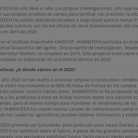
ECH no sólo lleva a cabo sus propias investigaciones, sino que t
ar sus propias pruebas de campo para verificar con precisión la efi
ECH ha estado realizando pruebas a largo plazo para la nueva lín
 ácidos húmicos con los beneficios de otros bioestimulantes del re
o en abril de 2020.
con el Instituto Fraunhofer UMSICHT, HUMINTECH participa en el pr
erial bioquímico del lignito. Otro proyecto de investigación, lle
kinstitut Meißen, se completó en 2019. Este proyecto trató sobre 
sultados se publicarán en una revista técnica en 2020.
ctivas: ¿A dónde vamos en el 2020?
l año 2020 se han vuelto a anunciar sequías y condiciones climática
cos están reaccionando a la falta de masa de humus en los campos 
rán cultivar como lo hacían antes. HUMINTECH se ha propuesto apo
s y los productos a base de ácidos húmicos existe una solución 
izantes, pero al mismo tiempo para mantener el rendimiento de los 
in, HUMINTECH ha creado nuevos canales de comunicación social e
 de los cuales los agricultores pueden obtener información y estab
 2020 promete ser turbulento, pero junto con unos socios fuertes, 
ECH es optimista sobre el futuro. A pesar de los grandes cambios 
ometa una verdadera viabilidad futura, tanto para el medio ambie