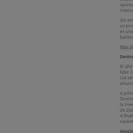
oportu
interc
Sin e
su pro
es una
balonc
Más i
Dentro
El año
líder 
Los al
anunc
A prin
Direct
la inv
de 202
A fina
noviem
Asocia