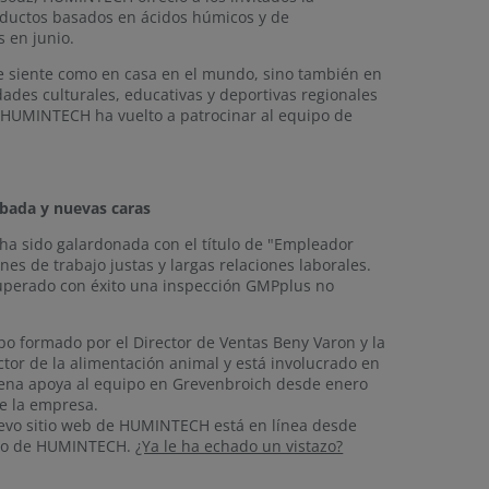
roductos basados en ácidos húmicos y de
s en junio.
siente como en casa en el mundo, sino también en
ades culturales, educativas y deportivas regionales
o, HUMINTECH ha vuelto a patrocinar al equipo de
obada y nuevas caras
a sido galardonada con el título de "Empleador
ones de trabajo justas y largas relaciones laborales.
uperado con éxito una inspección GMPplus no
po formado por el Director de Ventas Beny Varon y la
ctor de la alimentación animal y está involucrado en
hlena apoya al equipo en Grevenbroich desde enero
de la empresa.
nuevo sitio web de HUMINTECH está en línea desde
ocio de HUMINTECH.
¿Ya le ha echado un vistazo?