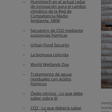
Humintech en el actual radar
de innovación para el cambio
climático de la Red de
Competencia Medio
Ambiente. NRW
Secuestro de CO2 mediante
sustancias húmicas
Urban Food Security
La biomasa colorida
World Wetlands Day
Tratamiento de aguas
residuales con ácidos
húmicos
Óxido nitroso - Lo que debe
saber sobre él
Invest
CO2 - Lo que debería saber
escena