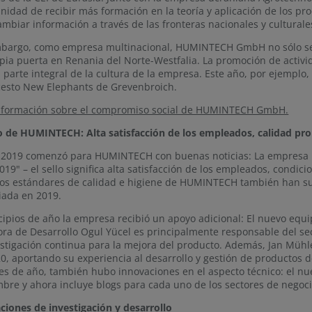
nidad de recibir más formación en la teoría y aplicación de los p
ambiar información a través de las fronteras nacionales y culturale
mbargo, como empresa multinacional, HUMINTECH GmbH no sólo se 
pia puerta en Renania del Norte-Westfalia. La promoción de activid
 parte integral de la cultura de la empresa. Este año, por ejempl
esto New Elephants de Grevenbroich.
nformación sobre el compromiso social de HUMINTECH GmbH.
 de HUMINTECH: Alta satisfacción de los empleados, calidad pr
 2019 comenzó para HUMINTECH con buenas noticias: La empresa h
2019" – el sello significa alta satisfacción de los empleados, condici
tos estándares de calidad e higiene de HUMINTECH también han s
iada en 2019.
cipios de año la empresa recibió un apoyo adicional: El nuevo equi
ora de Desarrollo Ogul Yücel es principalmente responsable del se
estigación continua para la mejora del producto. Además, Jan Mü
0, aportando su experiencia al desarrollo y gestión de productos 
les de año, también hubo innovaciones en el aspecto técnico: el 
bre y ahora incluye blogs para cada uno de los sectores de neg
ciones de investigación y desarrollo