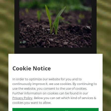
PRODUCTOS PARA
Cookie Notice
APLICACIÓN EN EL SUELO
In order to optimize our website for you and to
El microbioma como
continuously improve it, we use cookies. By continuing to
use the website, you consent to the use of cookies.
clave del objetivo.
Further information on cookies can be found in our
Privacy Policy
.
Below you can set which kind of services &
SELECCIÓN DE PRODUCTOS
cookies you want to allow.