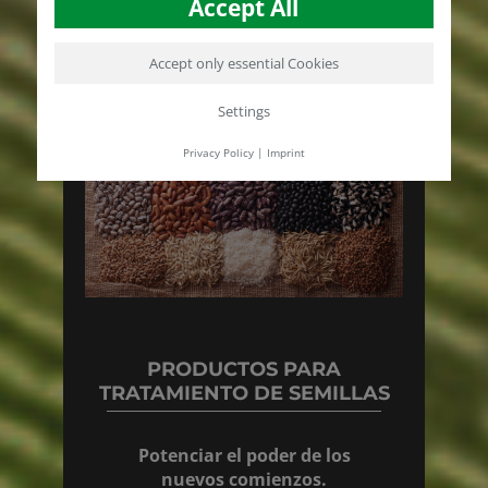
Accept All
Accept only essential Cookies
Settings
Privacy Policy
|
Imprint
PRODUCTOS PARA
TRATAMIENTO DE SEMILLAS
Potenciar el poder de los
nuevos comienzos.