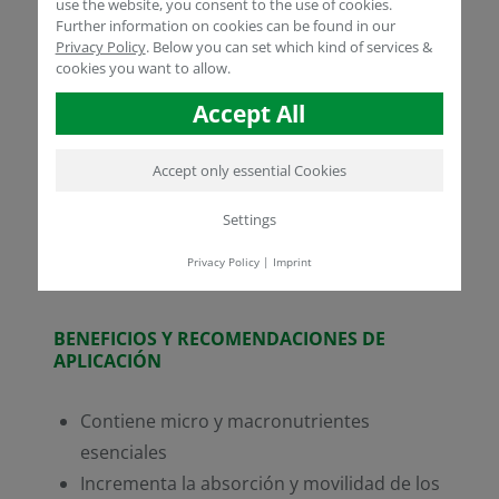
use the website, you consent to the use of cookies.
permite compensar los efectos causados por
Further information on cookies can be found in our
MICROSENSE®
el cambio climático.
Privacy Policy
.
Below you can set which kind of services &
cookies you want to allow.
Prime
también contiene macro y
micronutrientes, ácidos orgánicos naturales,
Accept All
acídos húmicos y fúlvicos así como
microorganismos. Fórmula completa todo en
Accept only essential Cookies
uno que proporciona una solución para el
suministro de nutrientes esenciales, una
Settings
mejor abosorción y un aumento de
la resiliencia de los cultivos ante los cambios
Privacy Policy
|
Imprint
ambientales.
BENEFICIOS Y RECOMENDACIONES DE
APLICACIÓN
Contiene micro y macronutrientes
esenciales
Incrementa la absorción y movilidad de los