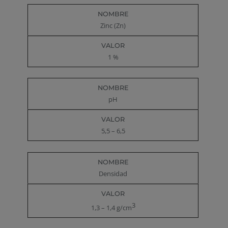
Zinc (Zn)
1 %
pH
5,5 – 6,5
Densidad
3
1,3 – 1,4 g/cm