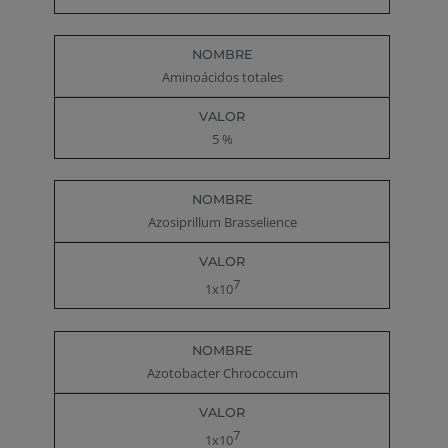
Aminoácidos totales
5 %
Azosiprillum Brasselience
7
1x10
Azotobacter Chrococcum
7
1x10