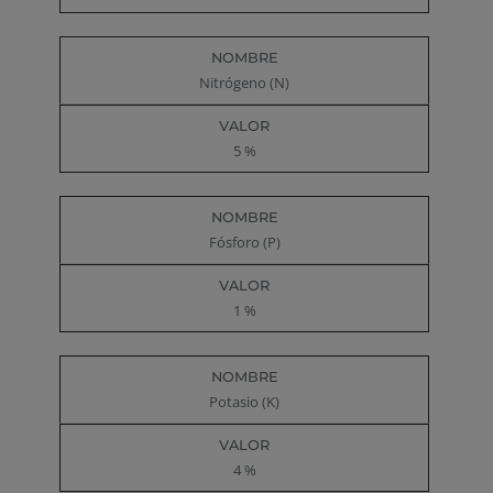
Nitrógeno (N)
5 %
Fósforo (P)
1 %
Potasio (K)
4 %