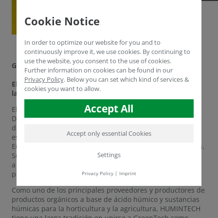
Cookie Notice
In order to optimize our website for you and to
continuously improve it, we use cookies. By continuing to
use the website, you consent to the use of cookies.
GREENTECH 2022 AMSTERDAM
Further information on cookies can be found in our
Privacy Policy
.
Below you can set which kind of services &
El lugar de encuentro mundial para los profesionales de
cookies you want to allow.
la horticultura 14 - 16 de junio de 2022, Ámsterdam
Accept All
El Director Técnico y de Ventas de HUMINTECH, Dr. Yasser
Dergham, representa a la empresa en la feria GreenTech
de Ámsterdam desde el miércoles 15 de junio. GreenTech
Accept only essential Cookies
es uno de los puntos de encuentro más importantes de
Europa para los profesionales del sector de la horticultura.
Settings
Su objetivo es proporcionar respuestas sólidas y prácticas
a las preguntas esenciales sobre tecnología e innovación
para la producción de hortalizas, frutas y flores.
Privacy Policy
|
Imprint
Como uno de los principales proveedores y productores de
productos orgánicos a base de ácido húmico y sustancias
húmicas para la horticultura y la agricultura, HUMINTECH
tiene una larga tradición en unirse a GreenTech como