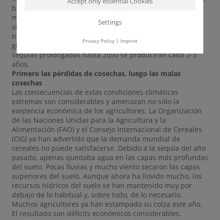
Accept only essential Cookies
bajos niveles de agua, incendios forestales y praderas
marchitas. Especialmente en el este de Alemania, el suelo
Settings
sigue siendo tan seco a principios de 2019 que los valores
no pueden ser equilibrados en 2020. Si el calentamiento
Privacy Policy
|
Imprint
global no se limita a 1° Celsius, los veranos calurosos con
sequías prolongadas hasta 2050 se producirán cada 2-3
años.
Primero las pérdidas de cosechas, luego las malas
cosechas
Las consecuencias de estas condiciones climáticas
extremas son considerables y amenazan no sólo la
existencia económica de los agricultores. La Organización
de las Naciones Unidas para la Agricultura y la
Alimentación (FAO) y el Consejo Internacional de Cereales
(CIG) ya han advertido que la demanda mundial de
cereales no puede satisfacerse. Debido a la sequía del año
pasado, apenas quedaba agua en las capas más profundas
del suelo. Pocas lluvias y mucho viento secaron las capas
superiores del suelo. Aunque ahora ha llovido mucho, los
recursos hídricos del suelo se han mantenido muy por
debajo de lo habitual y, sobre todo, de lo necesario.
Muchos agricultores ya han estampado su colza este año.
El resultado son déficits económicos considerables.