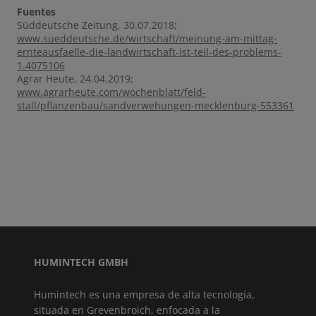
Fuentes
Süddeutsche Zeitung, 30.07.2018;
www.sueddeutsche.de/wirtschaft/meinung-am-mittag-
ernteausfaelle-die-landwirtschaft-ist-teil-des-problems-
1.4075106
Agrar Heute, 24.04.2019;
www.agrarheute.com/wochenblatt/feld-
stall/pflanzenbau/sandverwehungen-mecklenburg-553361
HUMINTECH GMBH
Humintech es una empresa de alta tecnología,
situada en Grevenbroich, enfocada a la