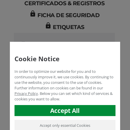
CERTIFICADOS & REGISTROS
lock
FICHA DE SEGURIDAD
lock
ETIQUETAS
FULVITAL® Plus WSP Folleto
Cookie Notice
FULVITAL® Plus WSP
es un corrector de
In order to optimize our website for you and to
deficiencias de microelementos soluble en
continuously improve it, we use cookies. By continuing to
agua a base de un biopolímero natural. El
use the website, you consent to the use of cookies.
biopolímero actua como agente quelante de
Further information on cookies can be found in our
microelementos, que debido a su bajo peso
Privacy Policy
.
Below you can set which kind of services &
molecular, puede ser absorbido por las hojas
cookies you want to allow.
y las raíces, transportando así los nutrientes
Accept All
quelatados al interior de la
FULVITAL® Plus WSP
planta.
suministra
Hierro (Fe), Zinc (Zn), Manganeso (Mn) y Cobre
Accept only essential Cookies