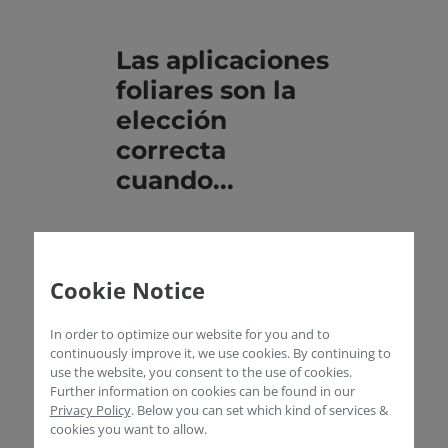
Las aplicaciones
foliares son la
elección
correcta
cuando...
notan las
deficiencias de
Cookie Notice
nutrientes en sus
plantas
In order to optimize our website for you and to
continuously improve it, we use cookies. By continuing to
quieren abastecer a
use the website, you consent to the use of cookies.
Further information on cookies can be found in our
sus plantas de forma
Privacy Policy
.
Below you can set which kind of services &
especialmente
cookies you want to allow.