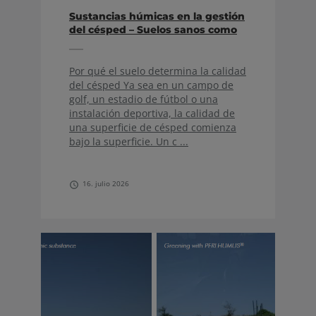
Sustancias húmicas en la gestión
del césped – Suelos sanos como
base para campos de golf y
superficies deportivas de
máxima calidad
Por qué el suelo determina la calidad
del césped Ya sea en un campo de
golf, un estadio de fútbol o una
instalación deportiva, la calidad de
una superficie de césped comienza
bajo la superficie. Un c ...
16. julio 2026