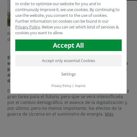
In order to optimize our website for you and to
continuously improve it, we use cookies. By continuing to
use the website, you consent to the use of cookies.
Further information on cookies can be found in our
Privacy Policy
.
Below you can set which kind of services &
cookies you want to allow.
Foto: Dieter Staniek/derechos de uso: Agencia de Empleo
de Mönchengladbach
Accept All
El mercado laboral de la cuenca minera renana se
Accept only essential Cookies
enfrenta a enormes trastornos y desafíos. La eliminación
progresiva del lignito y la concentración de industrias de
Settings
alto consumo energético afectan especialmente al
distrito renano de Neuss.
Privacy Policy
|
Imprint
Este llamado cambio estructural representa por sí solo una
gran tarea para el futuro, pero que se verá intensificada
por el cambio demográfico, el avance de la digitalización y,
por último, pero no menos importante, los efectos de la
guerra de Ucrania en el suministro de energía.
Más