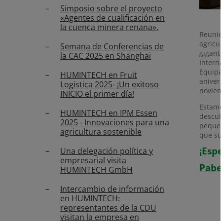
Simposio sobre el proyecto
«Agentes de cualificación en
la cuenca minera renana».
Reunie
agricu
Semana de Conferencias de
gigant
la CAC 2025 en Shanghai
Intern
Equipa
HUMINTECH en Fruit
aniver
Logistica 2025- ¡Un exitoso
noviem
INICIO el primer día!
Estamo
HUMINTECH en IPM Essen
descub
2025 - Innovaciones para una
pequeñ
agricultura sostenible
que su
¡Esp
Una delegación política y
empresarial visita
Pabe
HUMINTECH GmbH
Intercambio de información
en HUMINTECH:
representantes de la CDU
visitan la empresa en