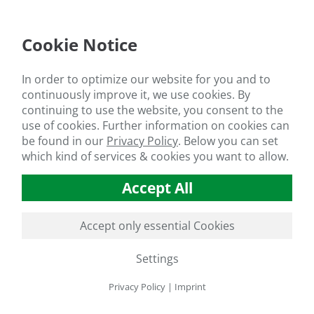
Cookie Notice
ndo todos los elementos de la industria, desde el
ltor que siembra las semillas hasta las empresas
es que exportan a los mercados mundiales, la Feria
In order to optimize our website for you and to
acional de Invernaderos, Tecnologías Agrícolas y
continuously improve it, we use cookies. By
miento Ganadero Growtech celebra este año su 20º
continuing to use the website, you consent to the
sario. Growtech se celebrará del 24 al 27 de
use of cookies. Further information on cookies can
bre de 2021 en el Antalya Expo Center, TURQUÍA.
be found in our
Privacy Policy
.
Below you can set
s encantados de participar en cuatro días de
which kind of services & cookies you want to allow.
rimiento, negocios y redes para los agricultores de
a escala a los industriales, las grandes empresas
Accept All
ministran el mercado mundial y los agrónomos.
eramos su visita en nuestro stand!
Accept only essential Cookies
llón 3 / Stand D110
Settings
Privacy Policy
|
Imprint