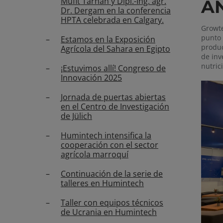
Müfit Tarhan y Dipl.-Ing. agr.
A
Dr. Dergam en la conferencia
HPTA celebrada en Calgary.
Growte
punto 
Estamos en la Exposición
produc
Agrícola del Sahara en Egipto
de inv
nutric
¡Estuvimos allí! Congreso de
Innovación 2025
Jornada de puertas abiertas
en el Centro de Investigación
de Jülich
Humintech intensifica la
cooperación con el sector
agrícola marroquí
Continuación de la serie de
talleres en Humintech
Taller con equipos técnicos
de Ucrania en Humintech