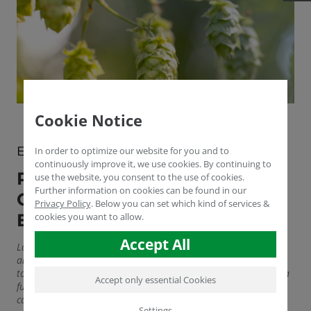
Cookie Notice
EL LÚPULO Y LOS ÁCIDOS HÚMICOS
In order to optimize our website for you and to
continuously improve it, we use cookies. By continuing to
PREPARANDO EL LÚPULO
use the website, you consent to the use of cookies.
Further information on cookies can be found in our
CON ÁCIDOS HÚMICOS PARA
Privacy Policy
.
Below you can set which kind of services &
EL FUTURO
cookies you want to allow.
Accept All
La humanidad bebe 177.000 millones de litros de cerveza al
año en todo el mundo. Además de las cervecerías, son sobre
todo los cultivadores de lúpulo los que contribuyen de manera
Accept only essential Cookies
fundamental al éxito de este bien cultural. Sin embargo, el
cambio climático y las últimas reglamentaciones de la
Settings