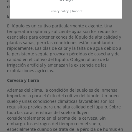
ordenanza sobre fertilización plantean grandes desafíos a los
cultivadores.
Privacy Policy
|
Imprint
El cambio climático en el jardín de lúpulo
El lúpulo es un cultivo particularmente exigente. Una
temperatura óptima y suficiente agua son los requisitos
esenciales para obtener conos de lúpulo de alta calidad y
plantas sanas, pero las condiciones están cambiando
rápidamente. Las olas de calor y la falta de agua debido a
la persistente sequía provocan pérdidas de cosecha y de
calidad en el cultivo del lúpulo. Obligan al uso de la
irrigación artificial y amenazan la existencia de las
explotaciones agrícolas.
Cerveza y tierra
Además del clima, la condición del suelo es de inmensa
importancia para el éxito del cultivo del lúpulo. Un buen
suelo y unas condiciones climáticas favorables son los
requisitos previos para una alta calidad del lúpulo. Sobre
todo las características del suelo influyen
considerablemente en el aroma de la cerveza. Sin
embargo, los estragos del tiempo roen el suelo,
especialmente cuando se trata de la pérdida de humus en