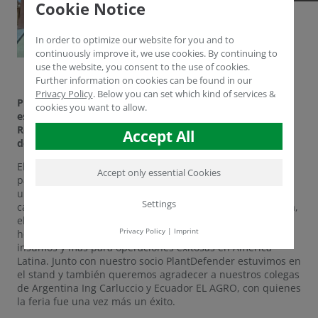
Cookie Notice
In order to optimize our website for you and to
continuously improve it, we use cookies. By continuing to
use the website, you consent to the use of cookies.
Further information on cookies can be found in our
Privacy Policy
.
Below you can set which kind of services &
PlantDefender, Ing. Carluccio, EL AGRO y Humintech
cookies you want to allow.
estuvieron en la feria de presencia para la agricultura en
Recinto da Expoflora, Holambra - www.hortitec.com.br
Accept All
del 22 al 24 de junio de 2022.
El Dr. Yasser Dergham estuvo en la feria Hortitec en Brasil
Accept only essential Cookies
para Humintech del 22 al 24 de junio de 2022. Hortitec es
una feria internacional de producción de alimentos y su
Settings
cartera abarca desde la pesca, la agricultura, la ganadería,
el cultivo de hortalizas y frutas, la floricultura hasta la
Privacy Policy
|
Imprint
horticultura. Cada año, muestra equipos, tecnologías,
insumos y más para operaciones exitosas en América
Latina. Junto con nuestro socio PlantDefender estuvimos en
el stand y también queremos agradecer a nuestros colegas
de Argentina Ing Carluccio y Ecuador EL AGRO, con quienes
la feria fue una vez más un éxito.