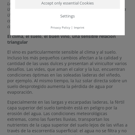
Accept only essential Cookies
La viticultura está bajo una enorme presión en Alemania y la
UE. Los efectos del cambio climático y la política agrícola de la
UE con su estrategia "de la granja a la mesa" no facilitan las
Settings
cosas a los viticultores. Los viticultores necesitan soluciones
constructivas.
Privacy Policy
|
Imprint
El clima, el suelo, el buen vino, una sensible relación
triangular
El vino es particularmente sensible al clima y al suelo.
Incluso los más pequeños cambios afectan a la calidad y
cantidad de las uvas dulces y presentan al vinicultor varios
desafíos. Las vides, que aman el calor y la luz, encuentran
condiciones óptimas en las soleadas laderas del viñedo,
por ejemplo. Al mismo tiempo, la luz solar directa sobre un
suelo desprotegido aumenta la pérdida de agua por
evaporación.
Especialmente en las largas y escarpadas laderas, la fértil
capa superior del suelo también está en peligro por la
erosión del agua. Las condiciones meteorológicas
extremas, como las fuertes lluvias, transportan los
nutrientes de la capa superior del suelo lejos de las viñas a
través de la escorrentía superficial: el agua no se filtra y no