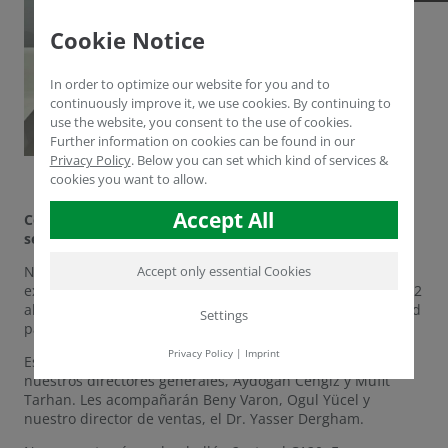
Cookie Notice
In order to optimize our website for you and to
continuously improve it, we use cookies. By continuing to
use the website, you consent to the use of cookies.
Further information on cookies can be found in our
Privacy Policy
.
Below you can set which kind of services &
cookies you want to allow.
Accept All
Cengiz, Tarhan, Yücel y Dergham se presentan esta
semana en Growtech en Antalya
Accept only essential Cookies
Nos complace anunciar que nuestros productos se
expondrán en la feria Growtech de Antalya, Turquía, del 22
al 25 de noviembre. Se trata de una magnífica oportunidad
Settings
para mostrar nuestros últimos avances al sector.
Privacy Policy
|
Imprint
Estamos muy orgullosos de contar con la presencia de
nuestros directores generales, Aydogan Cengiz y Müfit
Tarhan. Les acompañarán Beny Varon, Ogul Yücel y
nuestro director de ventas, el Dr. Yasser Dergham.