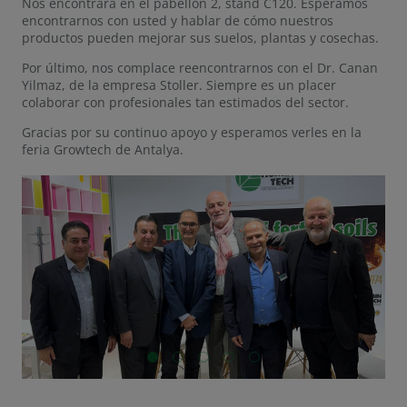
Nos encontrará en el pabellón 2, stand C120. Esperamos
encontrarnos con usted y hablar de cómo nuestros
productos pueden mejorar sus suelos, plantas y cosechas.
Por último, nos complace reencontrarnos con el Dr. Canan
Yilmaz, de la empresa Stoller. Siempre es un placer
colaborar con profesionales tan estimados del sector.
Gracias por su continuo apoyo y esperamos verles en la
feria Growtech de Antalya.
GO TO SLIDE 1
GO TO SLIDE 2
GO TO SLIDE 3
GO TO SLIDE 4
GO TO SLIDE 5