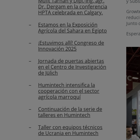
Müfit Tarhan y Dipl.-Ing. agr.
y Subs
Dr. Dergam en la conferencia
Growte
HPTA celebrada en Calgary.
reduci
Junto 
Estamos en la Exposición
Agrícola del Sahara en Egipto
Espera
¡Estuvimos allí! Congreso de
Innovación 2025
Jornada de puertas abiertas
en el Centro de Investigación
de Jülich
Humintech intensifica la
cooperación con el sector
agrícola marroquí
Continuación de la serie de
talleres en Humintech
Taller con equipos técnicos
de Ucrania en Humintech