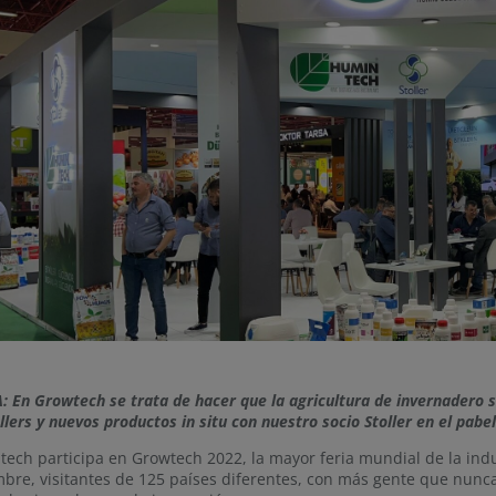
: En Growtech se trata de hacer que la agricultura de invernadero 
llers y nuevos productos in situ con nuestro socio Stoller en el pabe
ech participa en Growtech 2022, la mayor feria mundial de la indus
bre, visitantes de 125 países diferentes, con más gente que nunca