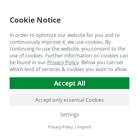
Cookie Notice
In order to optimize our website for you and to
continuously improve it, we use cookies. By
continuing to use the website, you consent to the
use of cookies. Further information on cookies can
be found in our
Privacy Policy
.
Below you can set
which kind of services & cookies you want to allow.
GO TO SLIDE 1
GO TO SLIDE 2
GO TO SLIDE 3
GO TO SLIDE 4
GO TO SLIDE 5
GO TO SLIDE 6
GO TO SLIDE 7
GO TO SLIDE 8
GO TO SLIDE 9
GO TO SLIDE 10
GO
Accept All
Accept only essential Cookies
Settings
Privacy Policy
|
Imprint