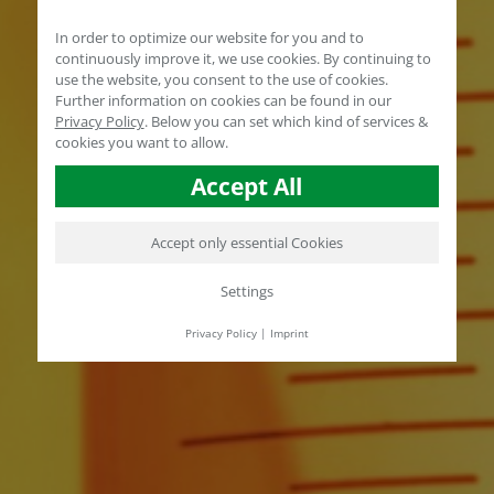
In order to optimize our website for you and to
continuously improve it, we use cookies. By continuing to
use the website, you consent to the use of cookies.
Further information on cookies can be found in our
Privacy Policy
.
Below you can set which kind of services &
cookies you want to allow.
Accept All
Accept only essential Cookies
Settings
Privacy Policy
|
Imprint