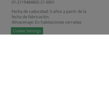
01-2119484865-21-0001
Fecha de caducidad: 5 años a partir de la
fecha de fabricación.
Almacenaje
:
En habitaciones cerradas
Cookie Settings