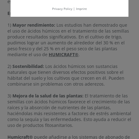
estructura del suelo.
Privacy Policy
|
Imprint
Esto es lo que aporta la aplicación:
1)
Mayor rendimiento:
Los estudios han demostrado que
el uso de ácidos húmicos en el tratamiento de las semillas
produce resultados significativos. En el cultivo de trigo,
pudimos lograr un aumento de alrededor del 30 % en el
peso fresco y del 25 % en el peso seco de las plantas
mediante el uso de
HUMICRAFT®
.
2)
Sostenibilidad:
Los ácidos húmicos son sustancias
naturales que tienen diversos efectos positivos sobre el
hábitat del suelo y los cultivos que crecen en él. Pueden
combinarse sin problemas con otros aderezos.
3)
Mejora de la salud de las plantas:
El tratamiento de las
semillas con ácidos húmicos favorece el crecimiento de las
raíces y la absorción de nutrientes de las plantas,
haciéndolas más resistentes a factores de estrés ambiental
como la sequía y las enfermedades. Esto ayuda a reducir el
uso de productos fitosanitarios.
Humicraft®
puede añadirse a los sistemas de abonado de