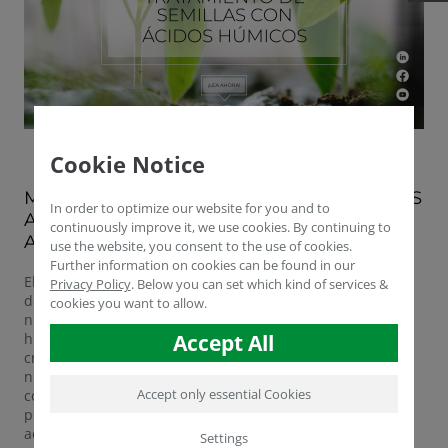
Cookie Notice
MAYOR RENDIMIENTO CON INGREDIENTES
In order to optimize our website for you and to
ACTIVOS RESPETUOSOS CON EL MEDIO
continuously improve it, we use cookies. By continuing to
AMBIENTE
use the website, you consent to the use of cookies.
Further information on cookies can be found in our
El tratamiento de las semillas con ácidos húmicos está
Privacy Policy
.
Below you can set which kind of services &
demostrando ser una solución prometedora para los
cookies you want to allow.
numerosos retos de la agricultura sostenible. Los ácidos
húmicos son bioestimulantes naturales que favorecen el
Accept All
crecimiento de las plantas y aumentan la eficacia de los
nutrientes sin dejar residuos nocivos en el suelo. Al
Accept only essential Cookies
contrario: las sustancias húmicas despliegan sus efectos
positivos durante muchos meses y años, favoreciendo la
acumulación de humus, los microorganismos y la
Settings