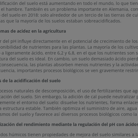
dificación del suelo está aumentando en todo el mundo, lo que tien
 el hambre. También es un problema importante en Alemania, com
 del suelo en 2018: solo alrededor de un tercio de las tierras de cu
as que la mayoría de los suelos estaban sobreacidificados.
mas de acidez en la agricultura
or del pH influye directamente en el potencial de crecimiento de los
ponibilidad de nutrientes para las plantas. La mayoría de los culti
 a ligeramente ácido, entre 6,2 y 6,8, en el que los nutrientes son 
tura del suelo es ideal. En cambio, un suelo demasiado ácido pierd
onsecuencia, las plantas absorben menos nutrientes y la activid
uencia, importantes procesos biológicos se ven gravemente restrin
 de la acidificación del suelo
ocesos naturales de descomposición, el uso de fertilizantes que agot
icación del suelo. Sin embargo, la adición de cal puede neutralizar 
emente el entorno del suelo: disuelve los nutrientes, forma enlaces 
a estructura estable. También optimiza el suministro de aire, agua 
smos del suelo y favorece así diversos procesos biológicos como l
zación del rendimiento mediante la regulación del pH con ácid
idos húmicos tienen propiedades de mejora del suelo similares a las