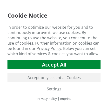
 ácidos y aumentan su capacidad amortiguadora. Esto significa que 
el suelo. Además, los ácidos húmicos favorecen el crecimiento de l
 lo que a su vez aumenta la tasa de nitrificación. En los suelos ác
Cookie Notice
tes en forma disuelta, los ácidos húmicos actúan ligando e inmovi
jos arcillo-húmicos estables y reducen así la erosión del suelo. Co
as sobre todo en suelos muy ácidos y se caracterizan por su efect
In order to optimize our website for you and to
años.
continuously improve it, we use cookies. By
ción versátil del pH mediante ácidos húmicos
continuing to use the website, you consent to the
use of cookies. Further information on cookies can
idos húmicos desempeñan un papel importante no sólo en los suelo
be found in our
Privacy Policy
.
Below you can set
gentes quelantes naturales de los iones metálicos, lo que facilita l
which kind of services & cookies you want to allow.
s. Los ácidos húmicos también disuelven el calcio ligado a los fosf
jos con ellos y haciéndolos disponibles en una forma utilizable por
Accept All
dice sus conocimientos sobre el uso y la eficacia de los ácidos hú
Accept only essential Cookies
Settings
Privacy Policy
|
Imprint