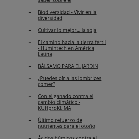
saber sobre él
Biodiversidad - Vivir en la
diversidad
Cultivar lo mejor... la soja
El camino hacia la tierra fértil
- Humintech en América
Latina
BÁLSAMO PARA EL JARDÍN
¿Puedes oír a las lombrices
comer?
Con el ganado contra el
cambio climático -
KUHproKLIMA
Último refuerzo de
nutrientes para el otoño
Ácidos húmicos contra el