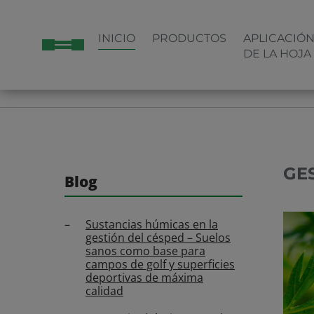
INICIO
PRODUCTOS
APLICACIÓ
DE LA HOJA
HOME
AGRICULTURA
BLOG
GESTIÓN DEL PH CO
GE
Blog
Sustancias húmicas en la
gestión del césped – Suelos
sanos como base para
campos de golf y superficies
deportivas de máxima
calidad