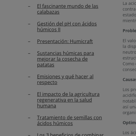
La aci
El fascinante mundo de las
contra
calabazas
estado
mientr
Gestión del pH con ácidos
húmicos II
Proble
El val
Presentación: Humicraft
la dis
neutro
Sustancias húmicas para
estruc
mejorar la cosecha de
Como c
patatas
consec
Emisiones y qué hacer al
Causas
respecto
Los pr
El impacto de la agricultura
acidif
regenerativa en la salud
notabl
humana
así un
organi
Tratamiento de semillas con
Optimi
ácidos húmicos
Los ác
Los 3 beneficios de combinar