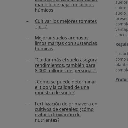
suelos
mantillo de paja con ácidos
sobre 
húmicos
suelo,
presen
Cultivar los mejores tomates
comple
- pt. 2
ventaj
cinco 
Mejorar suelos arenosos
limos margas con sustancias
Regula
humicas
Los ác
como a
"Cuidar más el suelo asegura
planta
rendimientos, también para
comple
8.000 millones de personas".
Profun
¿Cómo se puede determinar
el tipo y la calidad de una
muestra de suelo?
Fertilización de primavera en
cultivos de cereales: ¿cómo
evitar la lixiviación de
nutrientes?