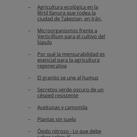
Agricultura ecológica en la
fértil llanura que rodea la
ciudad de Takestan, en Irán.
Microorganismos frente a
Verticillium para el cultivo del
lúpulo
Por qué la mensurabilidad es
esencial para la agricultura
regenerativa
El granito se une al humus
Secretos verde oscuro de un
césped resistente
Aceitunas y camomila
Plantas sin suelo
Óxido nitroso - Lo que debe