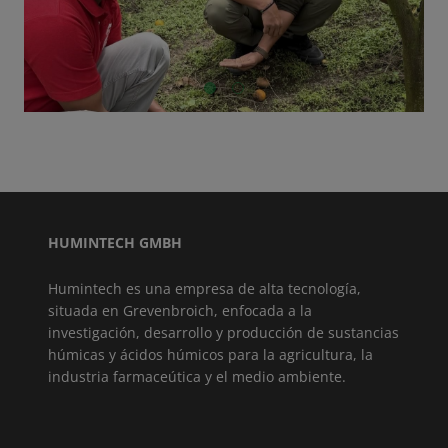
GO TO SLIDE 1
GO TO SLIDE 2
HUMINTECH GMBH
Humintech es una empresa de alta tecnología,
situada en Grevenbroich, enfocada a la
investigación, desarrollo y producción de sustancias
húmicas y ácidos húmicos para la agricultura, la
industria farmaceútica y el medio ambiente.