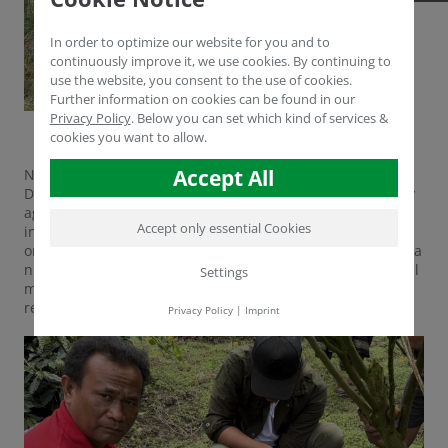
In order to optimize our website for you and to
continuously improve it, we use cookies. By continuing to
use the website, you consent to the use of cookies.
Further information on cookies can be found in our
Privacy Policy
.
Below you can set which kind of services &
cookies you want to allow.
Accept All
Nuestro Director Técnico y de Ventas, el Dr. Yasser
Dergham, estuvo en Indonesia junto con nuestros socios y
agricultores locales para presentar nuestras soluciones
Accept only essential Cookies
innovadoras para una agricultura sostenible. Estamos
orgullosos de llevar nuestras tecnologías y conocimientos a
nuevos continentes, apoyando a los agricultores de todo el
Settings
mundo con soluciones inteligentes, eficientes y
respetuosas con el medio ambiente.
Privacy Policy
|
Imprint