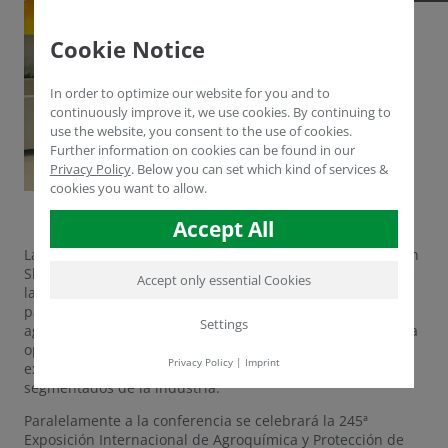
Cookie Notice
In order to optimize our website for you and to
continuously improve it, we use cookies. By continuing to
use the website, you consent to the use of cookies.
Further information on cookies can be found in our
Privacy Policy
.
Below you can set which kind of services &
cookies you want to allow.
Accept All
La CAC Conference Week 2025 (CACW2025) se celebrará en
Shanghai los días 17 y 18 de marzo de 2025. El objetivo de
Accept only essential Cookies
la conferencia es promover la transformación de los
patrones de innovación y desarrollo en la industria
Settings
agroquímica y AgriTech. El evento ofrece a las empresas la
oportunidad de ampliar sus mercados internacionales y
Privacy Policy
|
Imprint
explorar nuevas oportunidades en los sectores
segmentados de la industria.
Paralelamente a la conferencia se celebrará la 245ª
Exposición Internacional de Agroquímica y Protección de