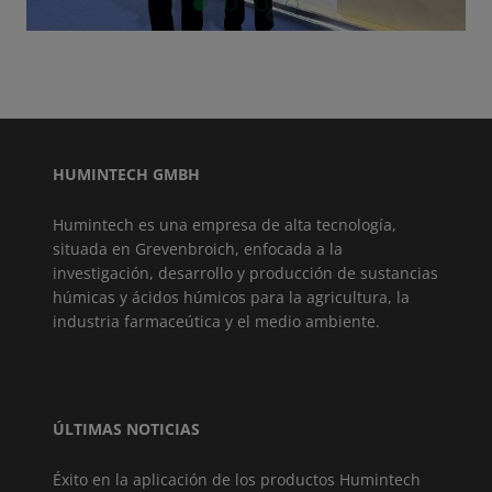
GO TO SLIDE 1
GO TO SLIDE 2
GO TO SLIDE 3
GO TO SLIDE 4
HUMINTECH GMBH
Humintech es una empresa de alta tecnología,
situada en Grevenbroich, enfocada a la
investigación, desarrollo y producción de sustancias
húmicas y ácidos húmicos para la agricultura, la
industria farmaceútica y el medio ambiente.
ÚLTIMAS NOTICIAS
Éxito en la aplicación de los productos Humintech