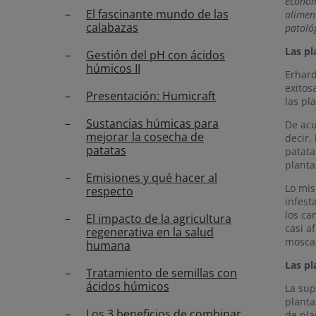
económ
El fascinante mundo de las
alimen
calabazas
patoló
Las pl
Gestión del pH con ácidos
húmicos II
Erhard
exitos
Presentación: Humicraft
las pl
Sustancias húmicas para
De acu
mejorar la cosecha de
decir,
patatas
patata
planta
Emisiones y qué hacer al
Lo mis
respecto
infest
los ca
El impacto de la agricultura
casi a
regenerativa en la salud
mosca
humana
Las pl
Tratamiento de semillas con
ácidos húmicos
La sup
planta
Los 3 beneficios de combinar
de pla