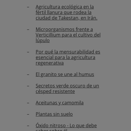
Agricultura ecológica en la
fértil llanura que rodea la
ciudad de Takestan, en Irán.
Microorganismos frente a
Verticillium para el cultivo del
lúpulo
Por qué la mensurabilidad es
esencial para la agricultura
regenerativa
El granito se une al humus
Secretos verde oscuro de un
césped resistente
Aceitunas y camomila
Plantas sin suelo
Óxido nitroso - Lo que debe