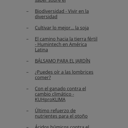
saber sobre él
Biodiversidad - Vivir en la
diversidad
Cultivar lo mejor... la soja
El camino hacia la tierra fértil
- Humintech en América
Latina
BÁLSAMO PARA EL JARDÍN
¿Puedes oír a las lombrices
comer?
Con el ganado contra el
cambio climático -
KUHproKLIMA
Último refuerzo de
nutrientes para el otoño
Ácidos húmicos contra el