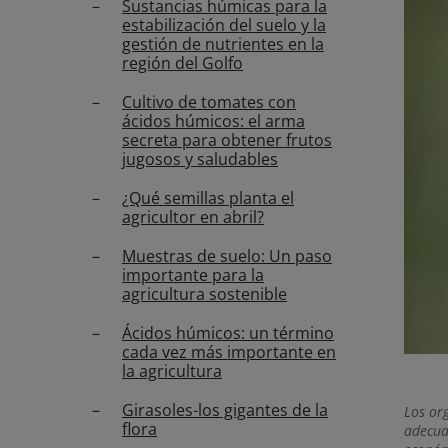
Sustancias húmicas para la
estabilización del suelo y la
gestión de nutrientes en la
región del Golfo
Cultivo de tomates con
ácidos húmicos: el arma
secreta para obtener frutos
jugosos y saludables
¿Qué semillas planta el
agricultor en abril?
Muestras de suelo: Un paso
importante para la
agricultura sostenible
Ácidos húmicos: un término
cada vez más importante en
la agricultura
Girasoles-los gigantes de la
Los or
flora
adecua