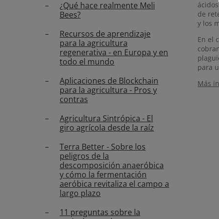
¿Qué hace realmente Meli
ácidos
Bees?
de ret
y los 
Recursos de aprendizaje
En el 
para la agricultura
cobran
regenerativa - en Europa y en
plagui
todo el mundo
para u
Aplicaciones de Blockchain
Más in
para la agricultura - Pros y
contras
Agricultura Sintrópica - El
giro agrícola desde la raíz
Terra Better - Sobre los
peligros de la
descomposición anaeróbica
y cómo la fermentación
aeróbica revitaliza el campo a
largo plazo
11 preguntas sobre la