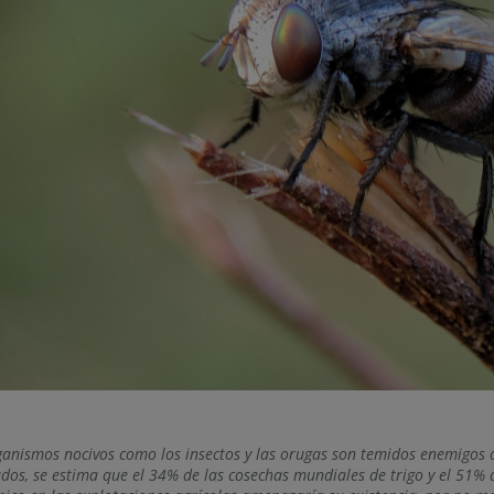
ganismos nocivos como los insectos y las orugas son temidos enemigos de
dos, se estima que el 34% de las cosechas mundiales de trigo y el 51% d