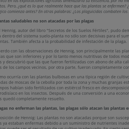
ico en las explotaciones agrícolas amenazaría su existencia, por no 
tos. Pero, ¿qué es lo que realmente hace que las plantas se enfermen? ¿
gico comienza antes? En otras palabras: ¿Los plaguicidas combaten los 
antas saludables no son atacadas por las plagas
 Hennig, autor del libro "Secretos de los Suelos Fértiles", pudo de
a dentro del sistema suelo-planta no sólo son decisivas para el sumi
antas. También afecta a la probabilidad de infestación de la plaga.
erdo con las observaciones de Hennig, son principalmente las pla
 las que son inferiores y por lo tanto menos nutritivas de todos mo
s y descubrió que las que fueron fertilizadas con abono de alta ca
s de los campos vecinos, por otra parte, fueron completamente co
mo ocurría con las plantas bulbosas en una típica región de cultivo
adas de moscas de la cebolla por toda la zona y muchas granjas es
mpos habían sido fertilizados con estiércol fresco en descomposic
frodisíaco en los insectos. Después de una conversión a una econ
s quedó completamente resuelto.
agas no enferman las plantas, las plagas sólo atacan las plantas 
osición de Hennig: Las plantas no son atacadas porque son suscept
s ya estaban enfermas debido a un suministro de nutrientes inadecu
gas puede ser el resultado de un cultivo inadecuado. En cierto senti