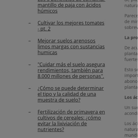
mantillo de paja con ácidos
natura
húmicos
Parece
de min
Cultivar los mejores tomates
sobrev
- pt. 2
La pro
Mejorar suelos arenosos
limos margas con sustancias
De acu
humicas
planta
fuerte
"Cuidar más el suelo asegura
Esto s
rendimientos, también para
import
8.000 millones de personas".
abono 
planta
¿Cómo se puede determinar
el tipo y la calidad de una
Los ác
muestra de suelo?
Un sue
Fertilización de primavera en
acondi
cultivos de cereales: ¿cómo
evitar la lixiviación de
Los ác
nutrientes?
natura
mundia