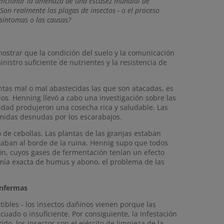
mencionar la amenaza de una escasez mundial de
Son realmente las plagas de insectos - o el proceso
síntomas o las causas?
mostrar que la condición del suelo y la comunicación
nistro suficiente de nutrientes y la resistencia de
ntas mal o mal abastecidas las que son atacadas, es
dos. Henning llevó a cabo una investigación sobre las
lidad produjeron una cosecha rica y saludable. Las
midas desnudas por los escarabajos.
 de cebollas. Las plantas de las granjas estaban
taban al borde de la ruina. Hennig supo que todos
ión, cuyos gases de fermentación tenían un efecto
omía exacta de humus y abono, el problema de las
enfermas
ibles - los insectos dañinos vienen porque las
ado o insuficiente. Por consiguiente, la infestación
do, los insectos son el ejército de limpieza de la