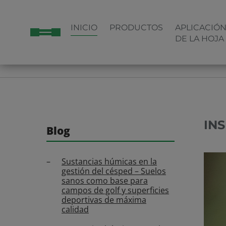
INICIO
PRODUCTOS
APLICACIÓ
DE LA HOJA
HOME
AGRICULTURA
BLOG
INSECTOS EN EL CA
IN
Blog
Sustancias húmicas en la
gestión del césped – Suelos
sanos como base para
campos de golf y superficies
deportivas de máxima
calidad