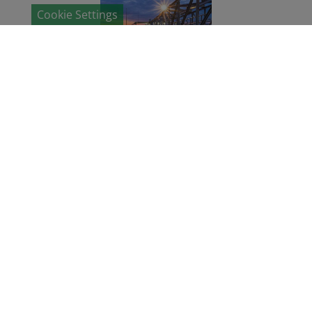
Cookie Settings
TRATAMIENTO DE
RESIDUOS DE AGUA
Los ácidos húmicos
descomponen los
contaminantes y
mejoran el proceso
químico.
LEER
MÁS