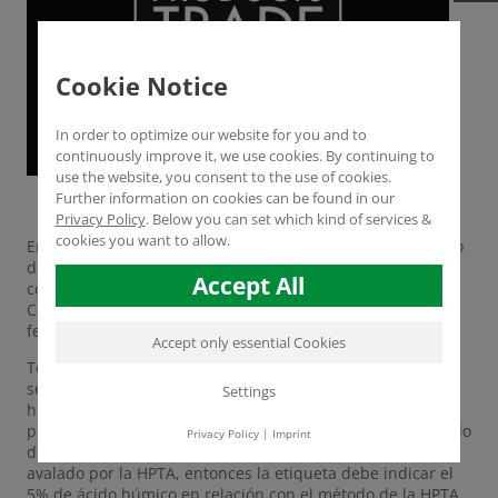
Cookie Notice
In order to optimize our website for you and to
continuously improve it, we use cookies. By continuing to
use the website, you consent to the use of cookies.
Further information on cookies can be found in our
Privacy Policy
.
Below you can set which kind of services &
cookies you want to allow.
En un esfuerzo continuo por desplegar el sello del método
de prueba de la HPTA, el Presidente de la HPTA se reunió
Accept All
con el CDFA (Departamento de Alimentos y Agricultura de
California) para solicitar el uso del sello en los envases de
fertilizantes en California.
Accept only essential Cookies
Todos los productos vendidos en California que lleven el
sello de la HPTA deben pasar tanto la prueba de ácido
Settings
húmico de la HPTA como la del CDFA. Por ejemplo: si un
producto prueba un 6% de ácido húmico usando el método
Privacy Policy
|
Imprint
del CDFA y un 5% de ácido húmico usando el método
avalado por la HPTA, entonces la etiqueta debe indicar el
5% de ácido húmico en relación con el método de la HPTA.