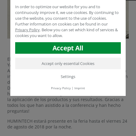
In order to optimize our website for you and to
continuously improve it, we use cookies. By continuing to
use the website, you consent to the use of cookies.
Further information on cookies can be found in our
Privacy Policy
.
Below you can set which kind of services &
cookies you want to allow.
Accept All
El Director Técnico y de Ventas de HUMINTECH, el Dr.
Accept only essential Cookies
Yasser Dergham, ha dado hoy una conferencia en HORTI
ASIA en Bangkok. Este año se celebra por sexta vez la feria
internacional de la técnica de producción y transformación
Settings
de productos hortícolas y florícolas. El tema del Dr.
Derghams fue el uso de ácidos húmicos y sustancias
Privacy Policy
|
Imprint
húmicas en los sectores agrícolas, con especial atención a
la aplicación de los productos y sus resultados. Gracias a
todos los que han asistido a la conferencia y han hecho
preguntas!
HUMINTECH estará presente en la feria hasta el viernes 24
de agosto de 2018 por la noche.