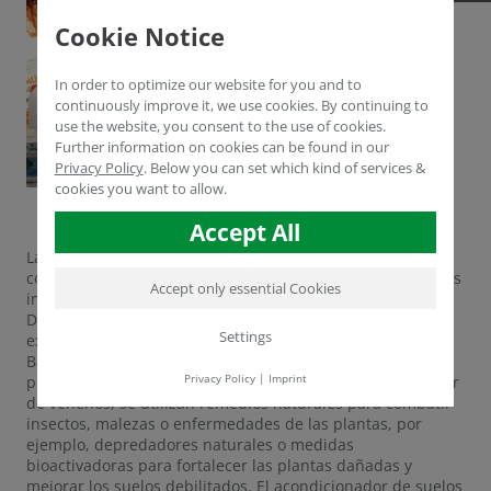
Cookie Notice
In order to optimize our website for you and to
continuously improve it, we use cookies. By continuing to
use the website, you consent to the use of cookies.
Further information on cookies can be found in our
Privacy Policy
.
Below you can set which kind of services &
cookies you want to allow.
Accept All
La conferencia anual de control biológico ABIM está
considerada como el lugar de encuentro internacional más
Accept only essential Cookies
importante de la industria del control biológico de plagas.
Durante tres días, más de 1.100 expositores, delegados y
Settings
expertos se han reunido en el Centro de Congresos de
Basilea para intercambiar perspectivas sobre nuevos
Privacy Policy
|
Imprint
problemas y soluciones en biocontrol. El enfoque: En lugar
de venenos, se utilizan remedios naturales para combatir
insectos, malezas o enfermedades de las plantas, por
ejemplo, depredadores naturales o medidas
bioactivadoras para fortalecer las plantas dañadas y
mejorar los suelos debilitados. El acondicionador de suelos