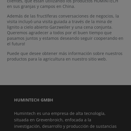
clientes, que están utilizando los productos HUMINTECH
en sus granjas y campos en China.
Además de las fructíferas conversaciones de negocios, la
visita incluyó una visita guiada a través de la mina de
lignito a cielo abierto Garzweiler y una cena conjunta.
Queremos agradecer a todos por el buen tiempo que
pasamos juntos y estamos deseando seguir cooperando en
el futuro!
Puede que desee obtener más información sobre nuestros
productos para la agricultura en nuestro sitio web.
HUMINTECH GMBH
Humintech es una empresa de alta tecnología,
situada en Grevenbroich, enfocada a la
investigación, desarrollo y producción de sustancias