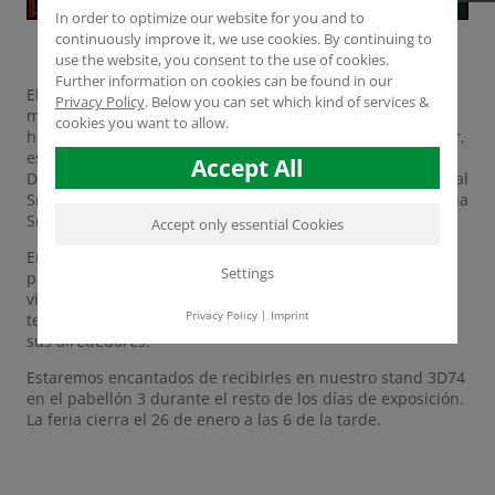
In order to optimize our website for you and to
continuously improve it, we use cookies. By continuing to
use the website, you consent to the use of cookies.
Further information on cookies can be found in our
El IPM de Alemania en la ciudad de Essen es la feria líder
Privacy Policy
.
Below you can set which kind of services &
mundial para profesionales del sector hortícola. Desde
cookies you want to allow.
hace más de 10 años, Humintech participa como expositor,
esta vez representado por el Director Técnico y Comercial
Accept All
Dr. Yasser Dergham, el Director de Areal Europa Occidental
Sr. Volker Gerdelmann y el Director de Areal América Latina
Sr. Vicente Jaramillo.
Accept only essential Cookies
En los stands del IPM, más de 1.500 expositores de 45
Settings
países se dan la mano con más de 57.000 profesionales
visitantes para compartir ideas sobre nuevas tendencias,
Privacy Policy
|
Imprint
tecnologías, problemas y soluciones en la horticultura y
sus alrededores.
Estaremos encantados de recibirles en nuestro stand 3D74
en el pabellón 3 durante el resto de los días de exposición.
La feria cierra el 26 de enero a las 6 de la tarde.