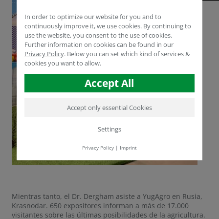
In order to optimize our website for you and to
continuously improve it, we use cookies. By continuing to
use the website, you consent to the use of cookies.
Further information on cookies can be found in our
Privacy Policy
.
Below you can set which kind of services &
cookies you want to allow.
Accept All
Accept only essential Cookies
Settings
Privacy Policy
|
Imprint
Mientras tanto, el Dr. Dergham asiste a YugAgro en Rusia,
Krasnodar. 650 expositores informan a más de 17.000
visitantes sobre las últimas posibilidades de la agricultura.