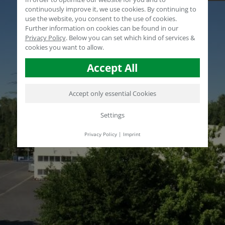
continuously improve it, we use cookies. By continuing to
use the website, you consent to the use of cookies.
Further information on cookies can be found in our
Privacy Policy
.
Below you can set which kind of services &
cookies you want to allow.
Accept All
Accept only essential Cookies
Settings
Privacy Policy
|
Imprint