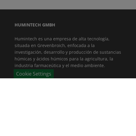
HUMINTECH GMBH
Humintech es una empresa de alta tecnología,
situada en Grevenbroich, enfocada a la
investigación, desarrollo y producción de sustancias
húmicas y ácidos húmicos para la agricultura, la
industria farmaceútica y el medio ambiente.
Cookie Settings
ÚLTIMAS NOTICIAS
Éxito en la aplicación de los productos Humintech
en Marruecos
Estuvimos en la New AG International Annual 2026
en Madrid!