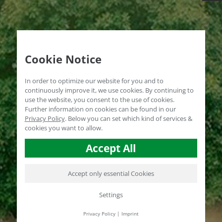
Cookie Notice
In order to optimize our website for you and to
continuously improve it, we use cookies. By continuing to
use the website, you consent to the use of cookies.
Further information on cookies can be found in our
Privacy Policy
.
Below you can set which kind of services &
cookies you want to allow.
Accept All
Accept only essential Cookies
Settings
Privacy Policy
|
Imprint