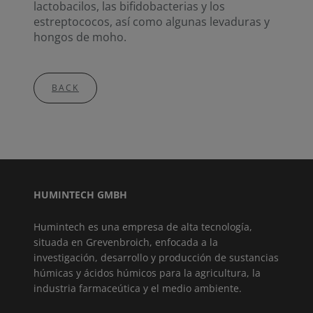
lactobacilos, las bifidobacterias y los
estreptococos, así como algunas levaduras y
hongos de moho.
BACK
HUMINTECH GMBH
Humintech es una empresa de alta tecnología,
situada en Grevenbroich, enfocada a la
investigación, desarrollo y producción de sustancias
húmicas y ácidos húmicos para la agricultura, la
industria farmaceútica y el medio ambiente.