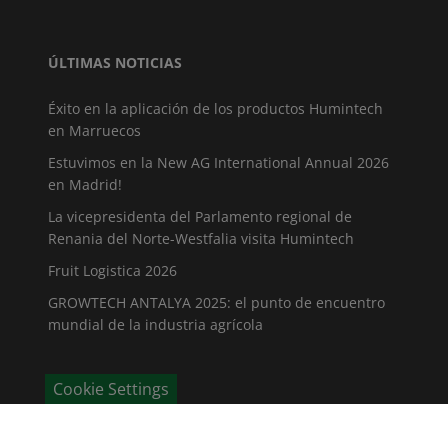
ÚLTIMAS NOTICIAS
Éxito en la aplicación de los productos Humintech
en Marruecos
Estuvimos en la New AG International Annual 2026
en Madrid!
La vicepresidenta del Parlamento regional de
Renania del Norte-Westfalia visita Humintech
Fruit Logistica 2026
GROWTECH ANTALYA 2025: el punto de encuentro
mundial de la industria agrícola
Cookie Settings