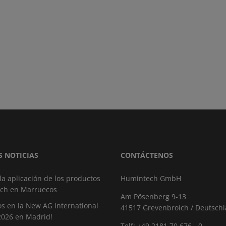
S NOTICIAS
CONTÁCTENOS
 la aplicación de los productos
Humintech GmbH
ch en Marruecos
Am Pösenberg 9-13
s en la New AG International
41517 Grevenbroich / Deutsch
2026 en Madrid!
Telf: +49 2181 70 676 - 0