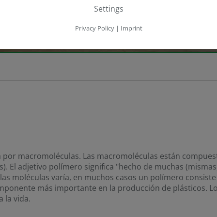
Settings
Privacy Policy
|
Imprint
 por macromoléculas. Las macromoléculas están compuesta
s). El adjetivo polímero significa "hecho de muchas (misma
de las moléculas varía, en muchos casos un polímero consist
componente más importante en la producción de plásticos. 
 la vida.