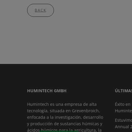
BACK
HUMINTECH GMBH
ÚLTIMA
Humintech es una empresa de alta
Éxito en
tecnología, situada en Grevenbroich,
Huminte
enfocada a la investigación, desarrollo
Estuvimo
y producción de sustancias húmicas y
Annual 
ácidos húmicos para la agricultura, la