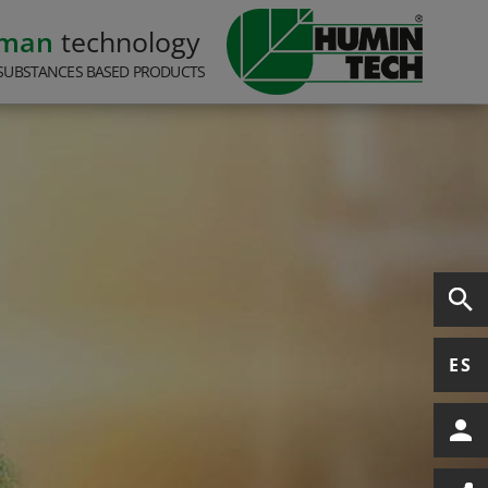
rman
technology
SUBSTANCES BASED PRODUCTS
ES