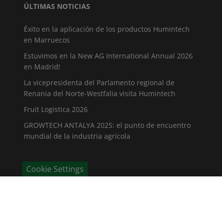
ÚLTIMAS NOTICIAS
Éxito en la aplicación de los productos Humintech
en Marruecos
Estuvimos en la New AG International Annual 2026
en Madrid!
La vicepresidenta del Parlamento regional de
Renania del Norte-Westfalia visita Humintech
Fruit Logistica 2026
GROWTECH ANTALYA 2025: el punto de encuentro
mundial de la industria agrícola
Cookie Settings
CONTÁCTENOS