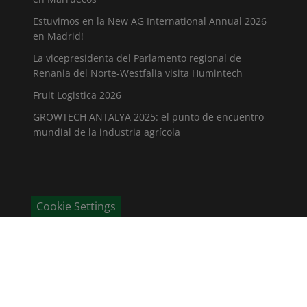
Estuvimos en la New AG International Annual 2026
en Madrid!
La vicepresidenta del Parlamento regional de
Renania del Norte-Westfalia visita Humintech
Fruit Logistica 2026
GROWTECH ANTALYA 2025: el punto de encuentro
mundial de la industria agrícola
Cookie Settings
CONTÁCTENOS
Humintech GmbH
Am Pösenberg 9-13