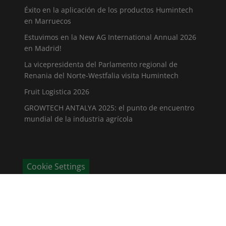
Éxito en la aplicación de los productos Humintech
en Marruecos
Estuvimos en la New AG International Annual 2026
en Madrid!
La vicepresidenta del Parlamento regional de
Renania del Norte-Westfalia visita Humintech
Fruit Logistica 2026
GROWTECH ANTALYA 2025: el punto de encuentro
mundial de la industria agrícola
Cookie Settings
CONTÁCTENOS
Humintech GmbH