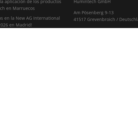
 la aplicación de los productos
Humintech GmbH
ch en Marruecos
Am Pösenberg 9-13
s en la New AG International
41517 Grevenbroich / Deutsch
2026 en Madrid!
Telf: +49 2181 70 676 - 0
residenta del Parlamento
Fax: +49 2181 70 676 - 22
 de Renania del Norte-
E-mail
a visita Humintech
CARRERA
istica 2026
Las Vacantes
H ANTALYA 2025: el punto de
o mundial de la industria