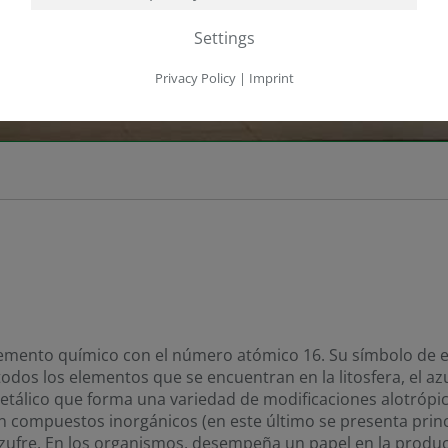
Settings
Privacy Policy
|
Imprint
 elemento químico con el número atómico 16. Su símbolo de e
 todos los elementos que se encuentran en la litosfera, el a
metálico que forma una variedad de modificaciones alotrópic
n compuestos inorgánicos (en este último se presenta princ
ufre. En los organismos, desempeña un papel en la produc