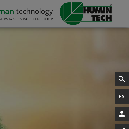
rman
technology
SUBSTANCES BASED PRODUCTS
ES