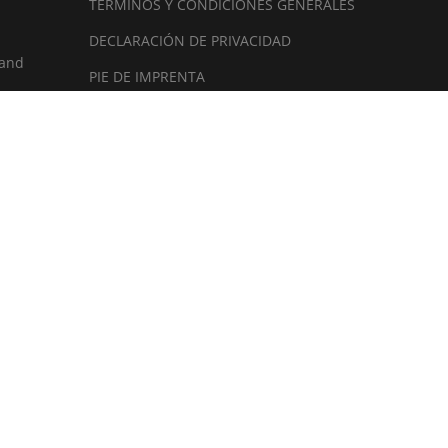
TÉRMINOS Y CONDICIONES GENERALES
DECLARACIÓN DE PRIVACIDAD
land
PIE DE IMPRENTA
ISO 9001 Certificado