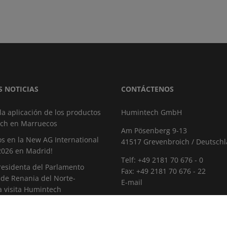
S NOTICIAS
CONTÁCTENOS
 la aplicación de los productos
Humintech GmbH
ch en Marruecos
Am Pösenberg 9-13
s en la New AG International
41517 Grevenbroich / Deutsch
2026 en Madrid!
Telf: +49 2181 70 676 - 0
residenta del Parlamento
Fax: +49 2181 70 676 - 22
 de Renania del Norte-
E-mail
a visita Humintech
CARRERA
istica 2026
Las Vacantes
H ANTALYA 2025: el punto de