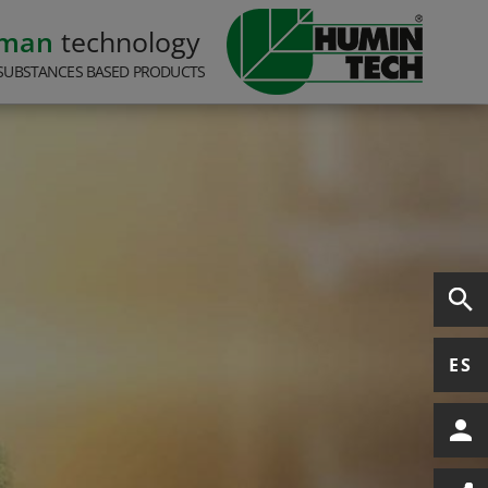
rman
technology
SUBSTANCES BASED PRODUCTS
ES