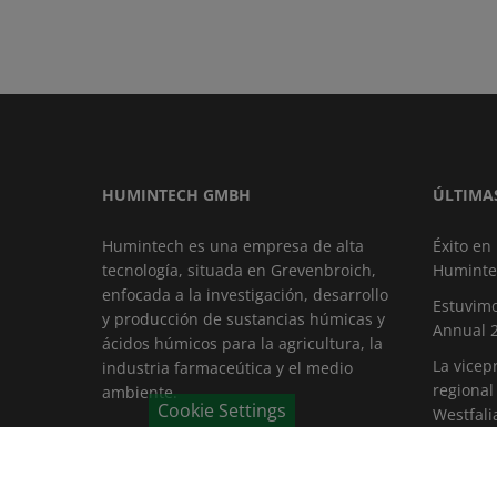
HUMINTECH GMBH
ÚLTIMA
Humintech es una empresa de alta
Éxito en
tecnología, situada en Grevenbroich,
Huminte
enfocada a la investigación, desarrollo
Estuvimo
y producción de sustancias húmicas y
Annual 
ácidos húmicos para la agricultura, la
La vicep
industria farmaceútica y el medio
regional
ambiente.
Cookie Settings
Westfali
Fruit Log
GROWTEC