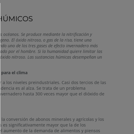
 HÚMICOS
os océanos. Se produce mediante la nitrificación y
geno. El óxido nitroso, o gas de la risa, tiene una
ndo uno de los tres gases de efecto invernadero más
cado por el hombre. Si la humanidad quiere limitar las
de óxido nitroso. Las sustancias húmicas desempeñan un
 para el clima
a los niveles preindustriales. Casi dos tercios de las
ndencia es al alza. Se trata de un problema
 invernadero hasta 300 veces mayor que el dióxido de
 la conversión de abonos minerales y agrícolas y los
as es significativamente mayor que la de los
, el aumento de la demanda de alimentos y piensos