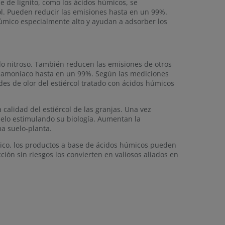
e de lignito, como los ácidos húmicos, se
ol. Pueden reducir las emisiones hasta en un 99%.
mico especialmente alto y ayudan a adsorber los
do nitroso. También reducen las emisiones de otros
el amoníaco hasta en un 99%. Según las mediciones
des de olor del estiércol tratado con ácidos húmicos
calidad del estiércol de las granjas. Una vez
suelo estimulando su biología. Aumentan la
ema suelo-planta.
ático, los productos a base de ácidos húmicos pueden
n sin riesgos los convierten en valiosos aliados en