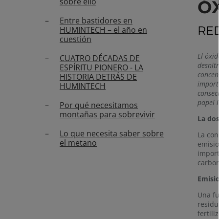
sobre ello
Ó
Entre bastidores en
RE
HUMINTECH – el año en
cuestión
El óxi
CUATRO DÉCADAS DE
desnitr
ESPÍRITU PIONERO - LA
concen
HISTORIA DETRÁS DE
import
HUMINTECH
consec
papel 
Por qué necesitamos
montañas para sobrevivir
La dos
Lo que necesita saber sobre
La con
el metano
emisio
import
carbo
Emisi
Una fu
residu
fertil