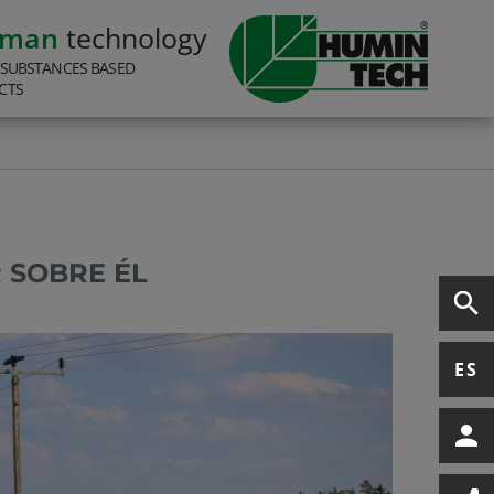
rman
technology
 SUBSTANCES BASED
CTS
R SOBRE ÉL
ES