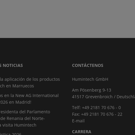
S NOTICIAS
CONTÁCTENOS
 la aplicación de los productos
Humintech GmbH
ch en Marruecos
Am Pösenberg 9-13
s en la New AG International
41517 Grevenbroich / Deutsch
2026 en Madrid!
Telf: +49 2181 70 676 - 0
residenta del Parlamento
Fax: +49 2181 70 676 - 22
 de Renania del Norte-
E-mail
a visita Humintech
CARRERA
istica 2026