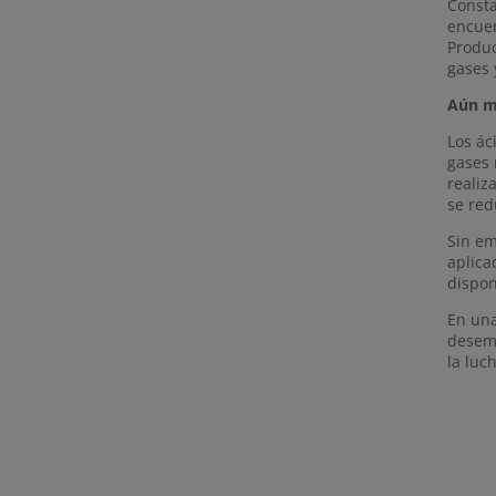
Consta
encuen
Produ
gases 
Aún m
Los ác
gases 
realiz
se red
Sin em
aplica
dispon
En una
desemp
la luc