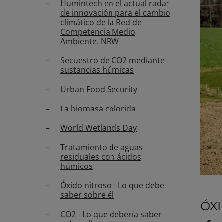
Humintech en el actual radar
de innovación para el cambio
climático de la Red de
Competencia Medio
Ambiente. NRW
Secuestro de CO2 mediante
sustancias húmicas
Urban Food Security
La biomasa colorida
World Wetlands Day
Tratamiento de aguas
residuales con ácidos
húmicos
Óxido nitroso - Lo que debe
saber sobre él
ÓXI
CO2 - Lo que debería saber