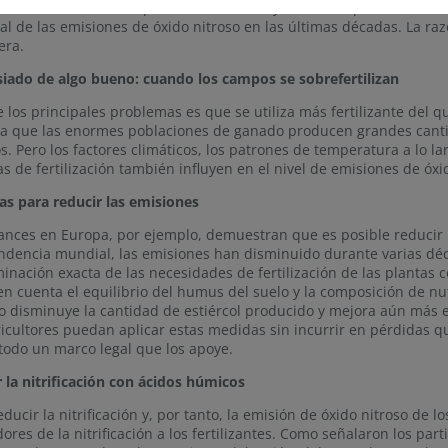
 al crecimiento de la población mundial y al cambio parcial de lo
l de las emisiones de óxido nitroso en las últimas décadas. La raz
era.
ado de algo bueno: cuando los campos se sobrefertilizan
 los principales problemas es que se utiliza más fertilizante del 
 a que las enormes poblaciones de ganado producen grandes canti
. Pero los factores climáticos, los patrones de temperatura a lo lar
as de fertilización también influyen en el nivel de emisiones de óxi
s para reducir las emisiones
ances en Europa, por ejemplo, demuestran que es posible reducir 
endencia mundial, las emisiones han disminuido durante varias décad
inación exacta de las necesidades de fertilización de las plantas
en cuenta el equilibrio del humus del suelo y la composición de nu
 disminuye la cantidad de estiércol producido y mejora aún más el
ricultores puedan aplicar estas medidas sin incurrir en pérdidas 
todo un marco legal que los apoye.
r la nitrificación con ácidos húmicos
educir la nitrificación y, por tanto, la emisión de óxido nitroso de 
dores de la nitrificación a los fertilizantes. Como señalaron los par