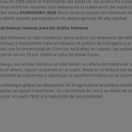
nza de 2009 sobre el tratamiento del estiércol, los productos a bas
tran entre los insumos más exitosos en el tratamiento del estiérc
ctos como
HUMODOR® WSG
Micro Granule tienen un contenido hú
y olores nocivos para producir un abono agrícola de alta calidad.
ás buenas razones para los ácidos húmicos
idos húmicos no sólo convencen para reducir las emisiones de óxi
nocivos y malolientes como el metano, el sulfuro de hidrógeno y 
adas por la Universidad de Ciencias Aplicadas de Lausitz, las unida
ujeron en un 75 por ciento al cabo de pocas horas.
bargo, los ácidos húmicos no sólo tienen un efecto de mejora de la 
do el abono, siguen actuando en el suelo. Mejoran la textura del 
ibilidad de nutrientes y optimizan el equilibrio hídrico en el sist
 estrategia global de adaptación de la agricultura al cambio clim
eñar un papel importante. Su comodidad de uso y su modo de acció
ha por un suelo fértil y la reducción de las emisiones.