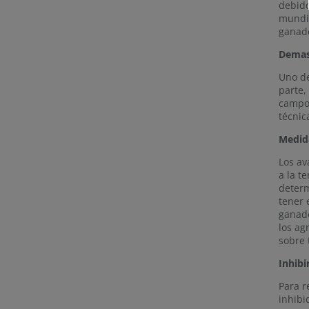
debido
mundia
ganad
Demasi
Uno de
parte,
campos
técnic
Medida
Los av
a la t
determ
tener 
ganado
los ag
sobre 
Inhibi
Para r
inhibi